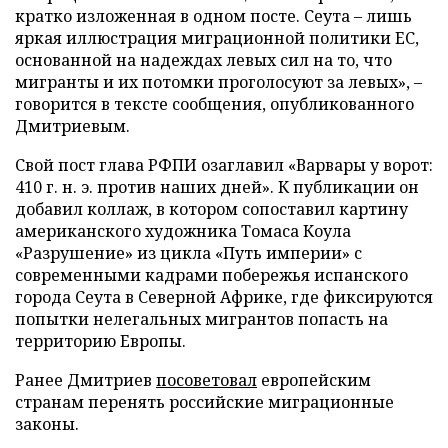
кратко изложенная в одном посте. Сеута – лишь
яркая иллюстрация миграционной политики ЕС,
основанной на надеждах левых сил на то, что
мигранты и их потомки проголосуют за левых», –
говорится в тексте сообщения, опубликованного
Дмитриевым.
Свой пост глава РФПИ озаглавил «Варвары у ворот:
410 г. н. э. против наших дней». К публикации он
добавил коллаж, в котором сопоставил картину
американского художника Томаса Коула
«Разрушение» из цикла «Путь империи» с
современными кадрами побережья испанского
города Сеута в Северной Африке, где фиксируются
попытки нелегальных мигрантов попасть на
территорию Европы.
Ранее Дмитриев
посоветовал
европейским
странам перенять российские миграционные
законы.