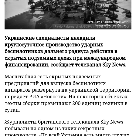
Фото: Pavlo Palamarchuk/SOPA
Images/Reuters Connect
Украинские специалисты наладили
круглосуточное производство ударных
беспилотников дальнего радиуса действия в
скрытых подземных цехах при международном
финансировании, сообщает телеканал Sky News.
Масштабная сеть скрытых подземных
предприятий для выпуска беспилотных
аппаратов развернута на украинской территории,
передает
РИА «Новости»
. На некоторых объектах
темпы сборки превышают 200 единиц техники в
сутки.
Журналисты британского телеканала Sky News
побывали на одном из таких секретных
производств. «По всей Украине есть много других