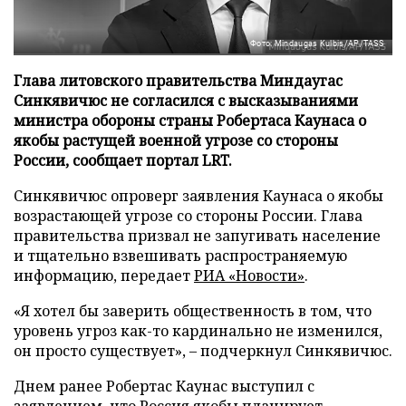
Фото: Mindaugas Kulbis/AP/TASS
Глава литовского правительства Миндаугас
Синкявичюс не согласился с высказываниями
министра обороны страны Робертаса Каунаса о
якобы растущей военной угрозе со стороны
России, сообщает портал LRT.
Синкявичюс опроверг заявления Каунаса о якобы
возрастающей угрозе со стороны России. Глава
правительства призвал не запугивать население
и тщательно взвешивать распространяемую
информацию, передает
РИА «Новости»
.
«Я хотел бы заверить общественность в том, что
уровень угроз как-то кардинально не изменился,
он просто существует», – подчеркнул Синкявичюс.
Днем ранее Робертас Каунас выступил с
заявлением, что Россия якобы планирует