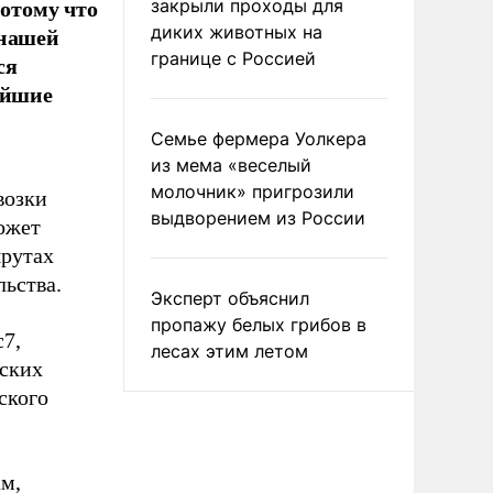
потому что
закрыли проходы для
 нашей
диких животных на
границе с Россией
ся
айшие
Семье фермера Уолкера
из мема «веселый
молочник» пригрозили
возки
выдворением из России
ожет
шрутах
льства.
Эксперт объяснил
пропажу белых грибов в
c7,
лесах этим летом
йских
ского
ам,