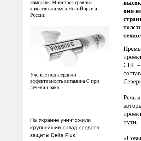
высок
Замглавы Минстроя сравнил
качество жилья в Нью-Йорке и
они н
России
стран
толст
техно
Премь
проек
СПГ –
состав
Ученые подтвердили
эффективность витамина C при
Северн
лечении рака
Речь и
котор
проек
На Украине уничтожили
пути.
крупнейший склад средств
защиты Delta Plus
«Новы