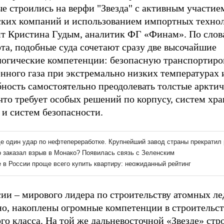
е строились на верфи "Звезда" с активным участие
ских компаний и использованием импортных технол
ит Кристина Гудым, аналитик ФГ «Финам». По слов
та, подобные суда сочетают сразу две высочайшие
логические компетенции: безопасную транспортиро
нного газа при экстремально низких температурах 
бность самостоятельно преодолевать толстые аркти
что требует особых решений по корпусу, систем хр
 и систем безопасности.
ии – мирового лидера по строительству атомных ле
но, накоплены огромные компетенции в строительст
го класса. На той же дальневосточной «Звезде» стр