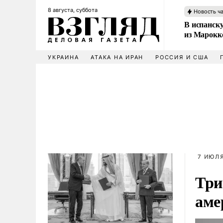
8 августа, суббота
Новость ч
В испанск
из Марокк
УКРАИНА
АТАКА НА ИРАН
РОССИЯ И США
7 ИЮЛЯ
Три
аме