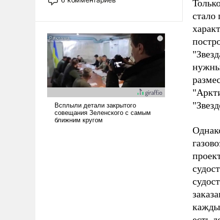
Только
опустошила американские
стало 
арсеналы. Сложившаяся ситуация
характ
означает многолетний период
уязвимости США, например, перед
постро
Китаем.
"Звезд
нужны
размес
"Аркти
"Звезд
Однако
газов
проек
судос
судос
заказа
каждым
есть д