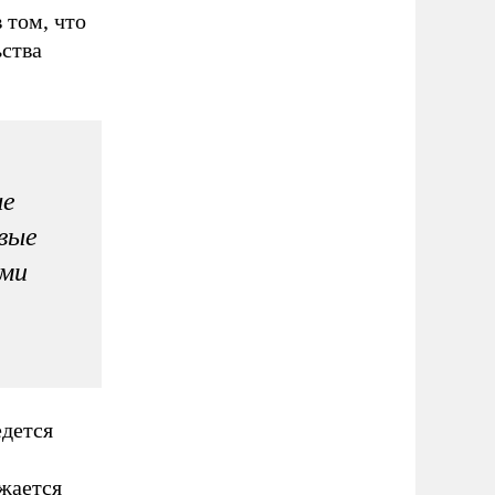
 том, что
ьства
ые
вые
ыми
едется
жается