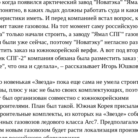
 когда появился арктический завод "Новатэка" "Ям
понятно, в каких льдах должны работать суда и как
еристики иметь. И перед компанией встал вопрос, 
ит такие газовозы. На тот момент саму российскую
а" только начали строить, а заводу "Ямал СПГ" газо
 были уже сейчас, поэтому "Новатэку" негласно ра
тить заказ на южнокорейской верфи. А вот под втор
к СПГ-2" компания обязана была разместить заказ 
е", что она и сделала», – рассказывает Игорь Юшков
 новенькая «Звезда» пока еще сама не умела строи
озы, плюс у нас не было своих комплектующих, поэ
т был организован совместно с южнокорейскими
троителями. План был такой. Южная Корея присыла
троительные комплекты, из которых на «Звезде» со
нных газовозов ледового класса Arc7. Предполагалос
 новым газовозом будет расти локализация произво
оля российского оборудования.