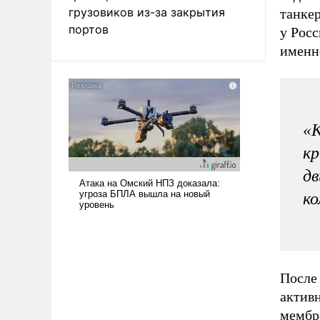
грузовиков из-за закрытия
танкер
портов
у Росс
именно
«
кр
дв
ко
После
актив
мембр