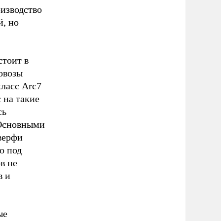
оизводство
, но
стоит в
зовозы
класс Arc7
 на такие
сь
 Основными
верфи
о под
в не
в и
ые