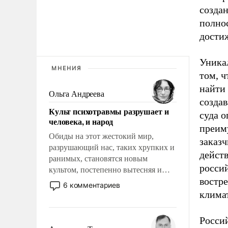
создан
полно
дости
Уникал
МНЕНИЯ
том, ч
найти 
Ольга Андреева
создав
Культ психотравмы разрушает и
суда о
человека, и народ
преим
Обиды на этот жестокий мир,
заказ
разрушающий нас, таких хрупких и
дейст
ранимых, становятся новым
россий
культом, постепенно вытесняя и
востр
отменяя традиционное требование к
6 комментариев
человеку – быть мужественным и
клима
твердым под ударами судьбы, брать
на себя ответственность, помогать
Росси
слабым, идти вперед и