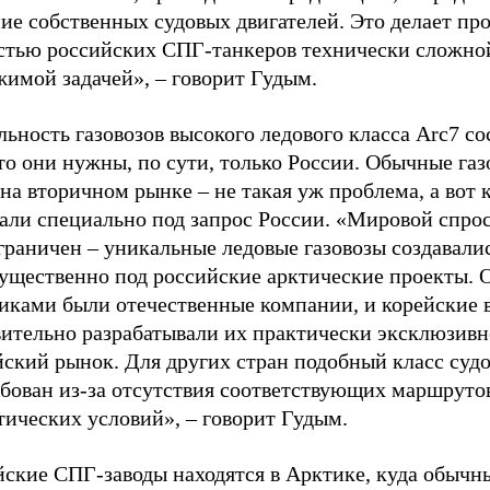
ие собственных судовых двигателей. Это делает пр
стью российских СПГ-танкеров технически сложной
жимой задачей», – говорит Гудым.
ьность газовозов высокого ледового класса Arc7 со
то они нужны, по сути, только России. Обычные га
на вторичном рынке – не такая уж проблема, а вот 
али специально под запрос России. «Мировой спрос
граничен – уникальные ледовые газовозы создавали
ущественно под российские арктические проекты.
чиками были отечественные компании, и корейские 
вительно разрабатывали их практически эксклюзивн
ский рынок. Для других стран подобный класс судо
ебован из-за отсутствия соответствующих маршруто
тических условий», – говорит Гудым.
йские СПГ-заводы находятся в Арктике, куда обычн