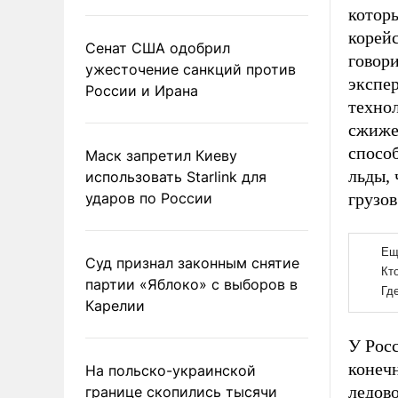
которы
корей
Сенат США одобрил
говор
ужесточение санкций против
экспер
России и Ирана
техно
сжиже
спосо
Маск запретил Киеву
льды, 
использовать Starlink для
ударов по России
грузов
Суд признал законным снятие
партии «Яблоко» с выборов в
Карелии
У Росс
конеч
На польско-украинской
ледово
границе скопились тысячи