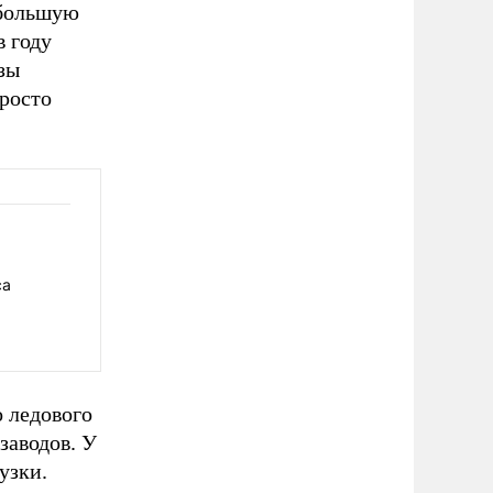
 большую
в году
зы
просто
са
о ледового
заводов. У
узки.