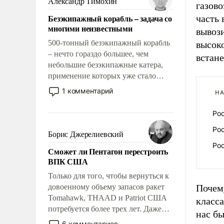
Александр Тимохин
газово
адаптироваться.
Безэкипажный корабль – задача со
часть 
многими неизвестными
вывози
500-тонный безэкипажный корабль
высоко
– нечто гораздо большее, чем
встане
небольшие безэкипажные катера,
применение которых уже стало
обыденностью. Задача по созданию
1 комментарий
НА
такого корабля очень сложна и
амбициозна. Однако и ее
Ро
реализация радикально поднимет
Ро
наши боевые возможности.
Борис Джерелиевский
Ро
Сможет ли Пентагон перестроить
ВПК США
Только для того, чтобы вернуться к
довоенному объему запасов ракет
Почему
Tomahawk, THAAD и Patriot США
класса
потребуется более трех лет. Даже
нас бы
небольшая война с Ираном
6 комментариев