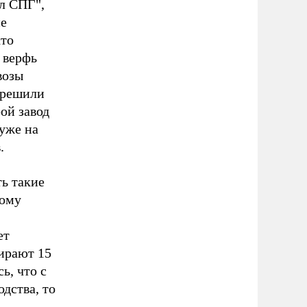
ал СПГ",
ие
кто
 верфь
возы
зрешили
ой завод
уже на
.
ть такие
тому
ет
бирают 15
ь, что с
дства, то