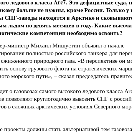
ого ледового класса Arc7. Это дефицитные суда, 
икому больше не нужны, кроме России. Только у
ы СПГ-заводы находятся в Арктике и сковывают
ым льдом по девять месяцев в году. Какие высоч
логические компетенции необходимо освоить?
ер-министр Михаил Мишустин объявил о начале
тирования полностью российского танкера для пере
 сжиженного природного газа. «В перспективе он м
ить основу грузового флота на стратегических мар
ого морского пути», – сказал председатель правите
дет о газовозах самого высокого ледового класса Ar
ые позволяют круглогодично вывозить СПГ с росси
тов в сложных арктических условиях Северного мор
е проекты должны стать альтернативой тем газовоз