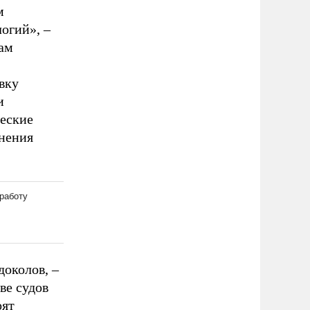
м
огий», –
ам
вку
и
ческие
анения
доколов, –
ве судов
оят