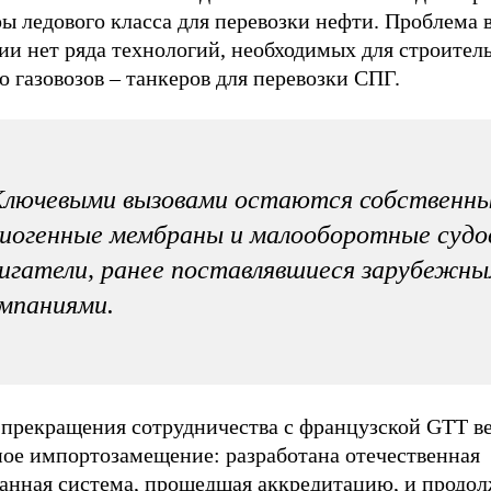
ы ледового класса для перевозки нефти. Проблема в
ии нет ряда технологий, необходимых для строител
 газовозов – танкеров для перевозки СПГ.
Ключевыми вызовами остаются собственн
иогенные мембраны и малооборотные судо
игатели, ранее поставлявшиеся зарубежн
мпаниями.
 прекращения сотрудничества с французской GTT в
ное импортозамещение: разработана отечественная
анная система, прошедшая аккредитацию, и продол