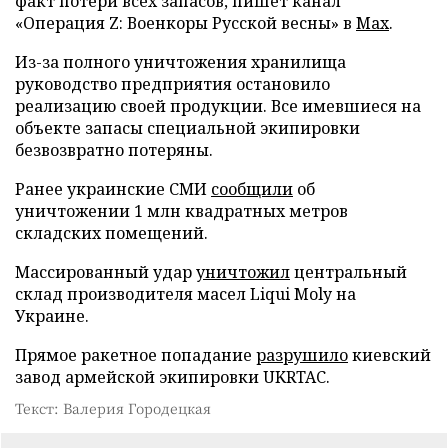
факт потери всех запасов, пишет канал
«Операция Z: Военкоры Русской весны» в
Max
.
Из-за полного уничтожения хранилища
руководство предприятия остановило
реализацию своей продукции. Все имевшиеся на
объекте запасы специальной экипировки
безвозвратно потеряны.
Ранее украинские СМИ
сообщили
об
уничтожении 1 млн квадратных метров
складских помещений.
Массированный удар
уничтожил
центральный
склад производителя масел Liqui Moly на
Украине.
Прямое ракетное попадание
разрушило
киевский
завод армейской экипировки UKRTAC.
Текст: Валерия Городецкая