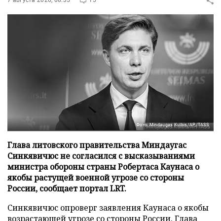
7 августа 2026, 08:35
15
Фото: Mindaugas Kulbis/AP/TASS
Глава литовского правительства Миндаугас
Синкявичюс не согласился с высказываниями
министра обороны страны Робертаса Каунаса о
якобы растущей военной угрозе со стороны
России, сообщает портал LRT.
Синкявичюс опроверг заявления Каунаса о якобы
возрастающей угрозе со стороны России. Глава