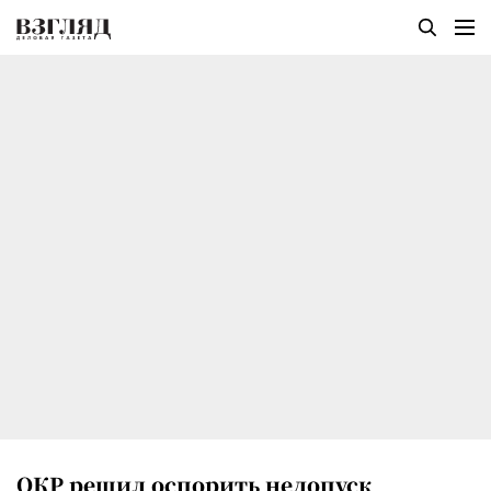
ОКР решил оспорить недопуск