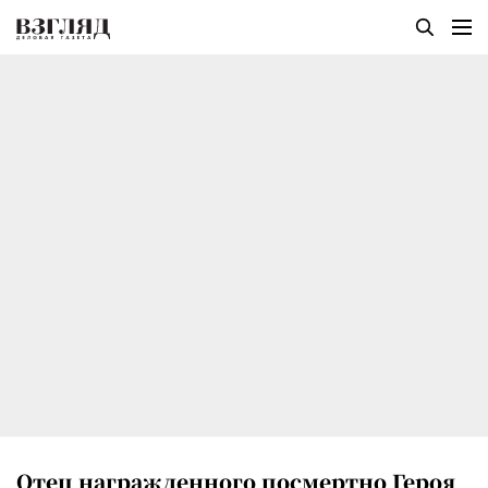
Отец награжденного посмертно Героя