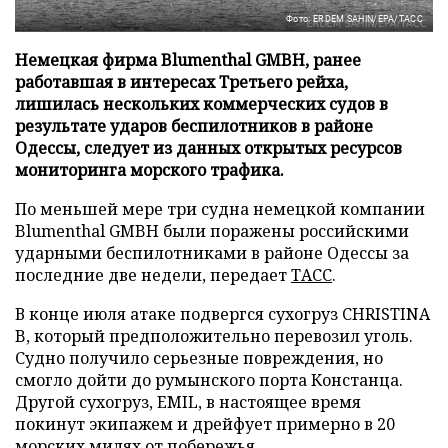
Фото: ERDEM SAHIN/EPA/ТАСС
Немецкая фирма Blumenthal GMBH, ранее
работавшая в интересах Третьего рейха,
лишилась нескольких коммерческих судов в
результате ударов беспилотников в районе
Одессы, следует из данных открытых ресурсов
мониторинга морского трафика.
По меньшей мере три судна немецкой компании
Blumenthal GMBH были поражены российскими
ударными беспилотниками в районе Одессы за
последние две недели, передает
ТАСС
.
В конце июля атаке подвергся сухогруз CHRISTINA
B, который предположительно перевозил уголь.
Судно получило серьезные повреждения, но
смогло дойти до румынского порта Констанца.
Другой сухогруз, EMIL, в настоящее время
покинут экипажем и дрейфует примерно в 20
морских милях от побережья.