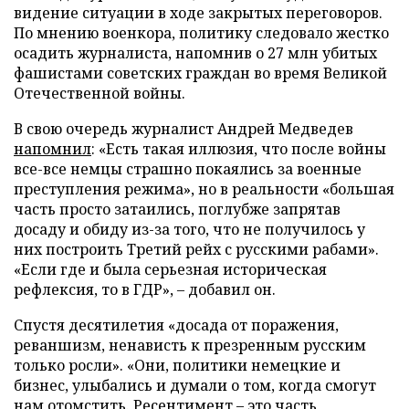
видение ситуации в ходе закрытых переговоров.
По мнению военкора, политику следовало жестко
осадить журналиста, напомнив о 27 млн убитых
фашистами советских граждан во время Великой
Отечественной войны.
В свою очередь журналист Андрей Медведев
напомнил
: «Есть такая иллюзия, что после войны
все-все немцы страшно покаялись за военные
преступления режима», но в реальности «большая
часть просто затаились, поглубже запрятав
досаду и обиду из-за того, что не получилось у
них построить Третий рейх с русскими рабами».
«Если где и была серьезная историческая
рефлексия, то в ГДР», – добавил он.
Спустя десятилетия «досада от поражения,
реваншизм, ненависть к презренным русским
только росли». «Они, политики немецкие и
бизнес, улыбались и думали о том, когда смогут
нам отомстить. Ресентимент – это часть