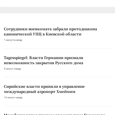
Сотрудники военкомата забрали протодиакона
канонической УПЦ в Киевской области
1 минута назад
Tagesspiegel: Власти Германии признали
невозможность закрытия Русского дома
5 минут назад
Сирийские власти приняли в управление
международный аэропорт Хмеймим
10 минут назад
Мособлсуд начал процесс над маньяком Гаськовым