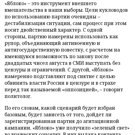
«Яблоко» – это инструмент внешнего
вмешательства в наши выборы. Цели кукловодов
по использованию партии очевидны –
дестабилизация ситуации, сам процесс при этом
носит двойственный характер. С одной
стороны, партию намерены использовать как
рупор, объединяющий антивоенную и
антигосударственную повестку, с расчетом на
имеющуюся возможность по закону после
двадцатых чисел августа в СМИ выступать без
цензуры и ограничений. С другой, «Яблоко»
намеренно подставляют под снятие с целью
обвинить власти России в цензуре и в страхе
перед так называемой «оппозицией», – говорит
политолог.
По его словам, какой сценарий будет избран
базовым, будет зависеть от того, дойдет ли
зарегистрированная партия до агитационной
кампании. «Яблоко» уже получило «зеленый свет»
во вражеских соцсетях. В них выдача контента