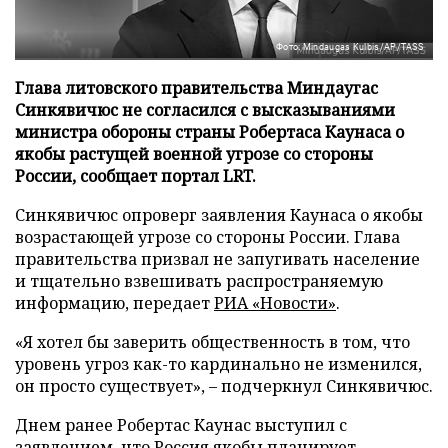
Фото: Mindaugas Kulbis/AP/TASS
Глава литовского правительства Миндаугас
Синкявичюс не согласился с высказываниями
министра обороны страны Робертаса Каунаса о
якобы растущей военной угрозе со стороны
России, сообщает портал LRT.
Синкявичюс опроверг заявления Каунаса о якобы
возрастающей угрозе со стороны России. Глава
правительства призвал не запугивать население
и тщательно взвешивать распространяемую
информацию, передает
РИА «Новости»
.
«Я хотел бы заверить общественность в том, что
уровень угроз как-то кардинально не изменился,
он просто существует», – подчеркнул Синкявичюс.
Днем ранее Робертас Каунас выступил с
заявлением, что Россия якобы планирует