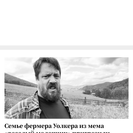
Семье фермера Уолкера из мема
«веселый молочник» пригрозили