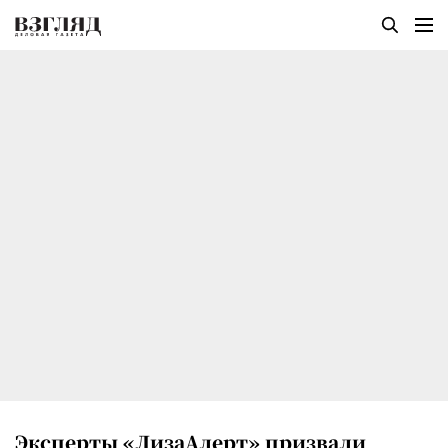
Эксперты «ЛизаАлерт» призвали