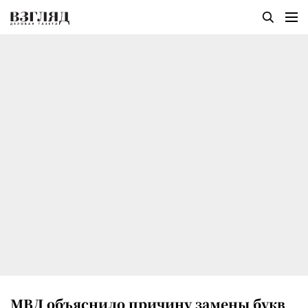
МВД объяснило причину замены букв