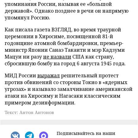
упоминания России, называя ее «большой
державой». Однако позднее в речи он напрямую
упомянул Россию.
Как писала газета ВЗГЛЯД, во время траурной
церемонии в Хиросиме, посвященной 81-й
годовщине атомной бомбардировки, премьер-
министр Японии Санаэ Такаити и мэр Кадзуми
Мацуи ни разу
не назвали
США как страну,
сбросившую бомбу на город 6 августа 1945 года.
МИД России
выражал
решительный протест
против обвинений со стороны Токио в «ядерных
угрозах» и называло замалчивание американской
атаки на Хиросиму и Нагасаки классическим
примером дезинформации.
Текст: Антон Антонов
Подписывайтесь на наши