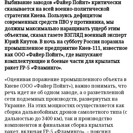
Выбивание заводов «Файер Пойнт» критически
сказывается на всей военно-политической
стратегии Киева. Пользуясь дефицитом
современных средств ПВО у противника, мы
должны максимально наращивать ущерб этим
объектам, сказал газете ВЗГЛЯД военный эксперт
Юрий Кнутов. В ночь на субботу Россия поразила
промышленное предприятие Киев-111, известное
как ООО «Файер Пойнт», где выпускают
комплектующие и боевые части для крылатых
ракет FP-5 «Фламинго».
«Оценивая поражение промышленного объекта в
Киеве (ООО «Файер Пойнт»), важно понимать, что
речь идет не об одном заводе, а о разветвленной
сети подземных производств, развернутых на
Украине. На этих мощностях осуществляется как
сборка дальнобойных дронов самолетного типа (с
дальностью до 3400 км), так и производство
компонентов и финальная сборка крылатых
ракет, включая FP-5 «Фламинго», – пояснил