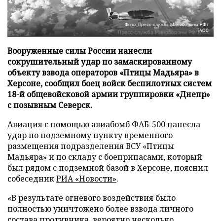
Фото: Пресс-служба Минобороны РФ/
ТАСС
Вооруженные силы России нанесли
сокрушительный удар по замаскированному
объекту взвода операторов «Птицы Мадьяра» в
Херсоне, сообщил боец войск беспилотных систем
18-й общевойсковой армии группировки «Днепр»
с позывным Северск.
Авиация с помощью авиабомб ФАБ-500 нанесла
удар по подземному пункту временного
размещения подразделения ВСУ «Птицы
Мадьяра» и по складу с боеприпасами, который
был рядом с подземной базой в Херсоне, пояснил
собеседник
РИА «Новости»
.
«В результате огневого воздействия было
полностью уничтожено более взвода личного
состава противника, вероятно несколько