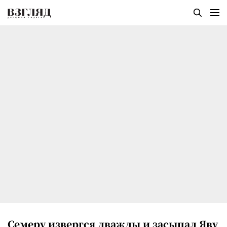
Семеру извергся дважды и засыпал Яву