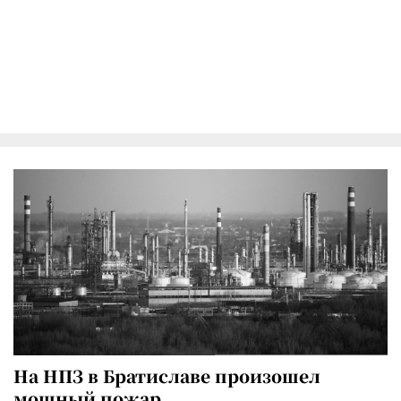
На НПЗ в Братиславе произошел
мощный пожар