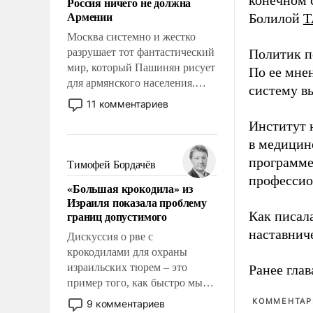
конечном с
Россия ничего не должна
уязвимости США, например,
Армении
Болилой
Т
перед Китаем.
Москва системно и жестко
разрушает тот фантастический
Политик п
мир, который Пашинян рисует
По ее мне
для армянского населения.
систему в
Мир, где этому населению все
11 комментариев
должны просто по
Институт 
определению, где его
в медицине
политические прожекты будут
беспрекословно оплачиваться
программе
Тимофей Бордачёв
за счет российских
профессио
«Большая крокодила» из
налогоплательщиков и где за
Израиля показала проблему
свои поступки не нужно
границ допустимого
Как писал
отвечать.
наставнич
Дискуссия о рве с
крокодилами для охраны
израильских тюрем – это
Ранее глав
пример того, как быстро мы
двигаемся по пути
КОММЕНТАРИ
9 комментариев