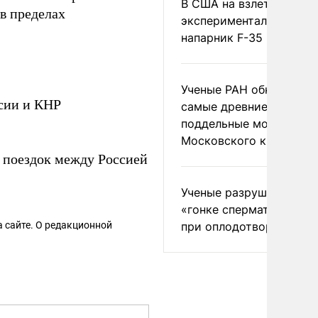
В США на взлете разби
 в пределах
экспериментальный др
напарник F-35
Ученые РАН обнаружил
сии и КНР
самые древние
поддельные монеты
Московского княжеств
 поездок между Россией
Ученые разрушили миф
«гонке сперматозоидов
 сайте. О редакционной
при оплодотворении