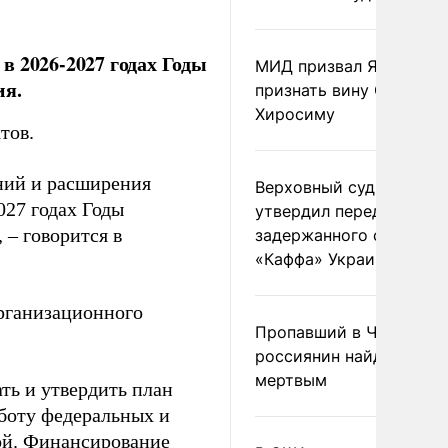
в 2026-2027 годах Годы
МИД призвал Японию
ия.
признать вину США за
Хиросиму
тов.
ний и расширения
Верховный суд Швеции
027 годах Годы
утвердил передачу
 – говорится в
задержанного сухогруз
«Каффа» Украине
организационного
Пропавший в Черногор
россиянин найден
мертвым
ть и утвердить план
боту федеральных и
ой. Финансирование