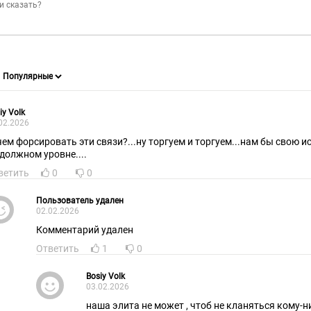
iy Volk
02.2026
чем форсировать эти связи?...ну торгуем и торгуем...нам бы свою и
 должном уровне....
ветить
0
0
Пользователь удален
02.02.2026
Комментарий удален
Ответить
1
0
Bosiy Volk
03.02.2026
наша элита не может , чтоб не кланяться кому-н