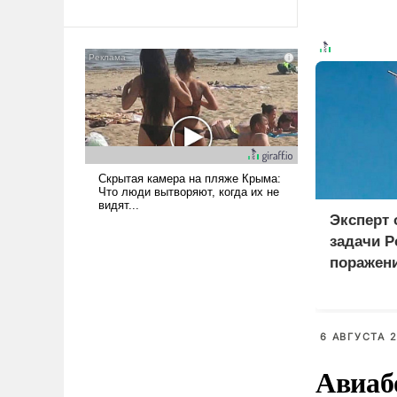
революционных изменений.
То, что несколько лет назад
было образом для
псевдонаучной фантастики,
стало всерьез обсуждаемой
идеей.
Эксперт
задачи Р
поражен
логистич
Киеве
6 АВГУСТА 2
Авиаб