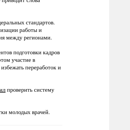
– приводит слова
еральных стандартов.
низации работы и
ия между регионами.
ентов подготовки кадров
этом участие в
избежать переработок и
ил
проверить систему
тки молодых врачей.