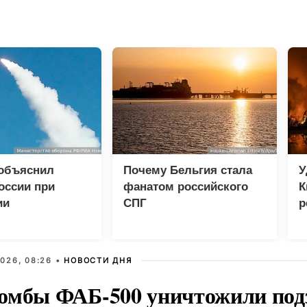
 объяснил
Почему Бельгия стала
У
оссии при
фанатом российского
К
ии
СПГ
р
еских центров в
026, 08:26 •
НОВОСТИ ДНЯ
омбы ФАБ-500 уничтожили под