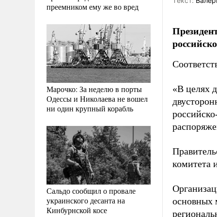
Tекст:
Валер
преемником ему же во вред
Президент
российско
Соответст
«В целях 
Марочко: За неделю в порты
Одессы и Николаева не вошел
двусторонн
ни один крупный корабль
российско-
распоряже
Правитель
комитета и
Организац
Сальдо сообщил о провале
украинского десанта на
основных 
Кинбурнской косе
региональ