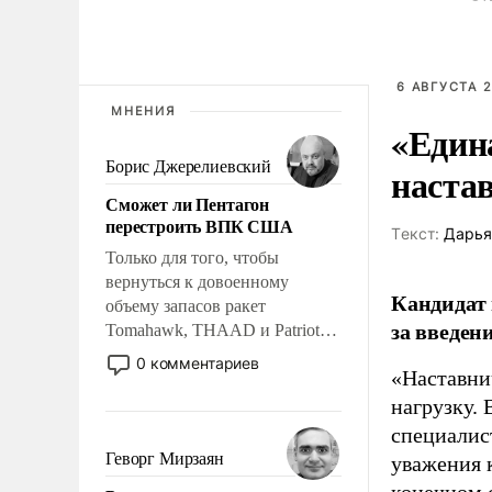
6 АВГУСТА 2
МНЕНИЯ
«Един
Борис Джерелиевский
наста
Сможет ли Пентагон
перестроить ВПК США
Tекст:
Дарья
Только для того, чтобы
вернуться к довоенному
Кандидат 
объему запасов ракет
за введен
Tomahawk, THAAD и Patriot
США потребуется более трех
0 комментариев
«Наставни
лет. Даже небольшая война с
Ираном опустошила
нагрузку. 
американские арсеналы.
специалис
Сложившаяся ситуация
Геворг Мирзаян
уважения к
означает многолетний период