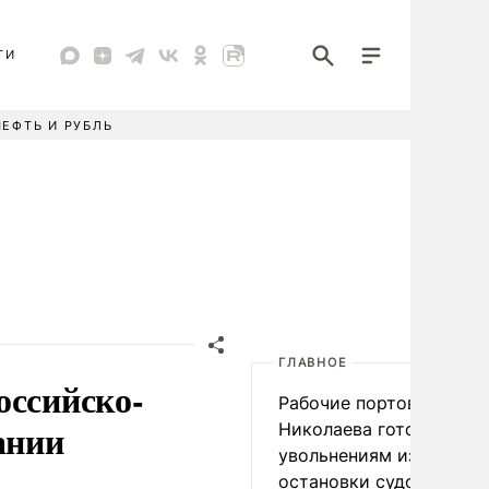
ТИ
НЕФТЬ И РУБЛЬ
ГЛАВНОЕ
оссийско-
Рабочие портов Одессы
ании
Николаева готовятся к
увольнениям из-за
остановки судоходства