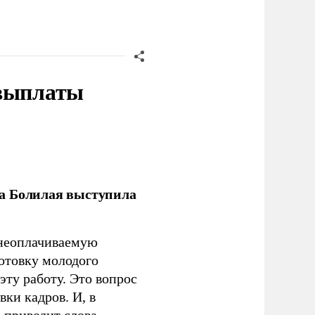
 выплаты
ла Болилая выступила
 неоплачиваемую
готовку молодого
ту работу. Это вопрос
ки кадров. И, в