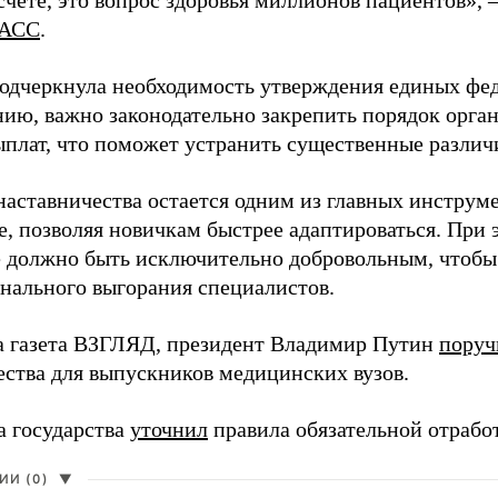
чете, это вопрос здоровья миллионов пациентов», 
АСС
.
одчеркнула необходимость утверждения единых фед
нию, важно законодательно закрепить порядок орга
ыплат, что поможет устранить существенные различ
наставничества остается одним из главных инструм
, позволяя новичкам быстрее адаптироваться. При 
 должно быть исключительно добровольным, чтобы 
нального выгорания специалистов.
а газета ВЗГЛЯД, президент Владимир Путин
поруч
ества для выпускников медицинских вузов.
а государства
уточнил
правила обязательной отрабо
И (0)
▼