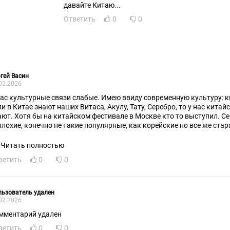
давайте Китаю...
Ответить
0
0
гей Васин
02.2026
нас культурные связи слабые. Имею ввиду современную культуру: ки
ли в Китае знают наших Витаса, Акулу, Тату, Серебро, то у нас кита
ают. Хотя бы на китайском фестивале в Москве кто то выступил. С
плохие, конечно не такие популярные, как корейские но все же ста
Из литературы у нас только древняя литература в книжных в основн
Читать полностью
ветить
0
0
ьзователь удален
02.2026
мментарий удален
ветить
0
0