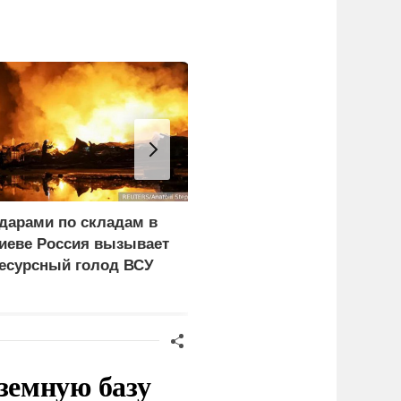
дарами по складам в
Российские военные
иеве Россия вызывает
поразили четыре
есурсный голод ВСУ
сухогруза с оружием
для украинской армии
земную базу