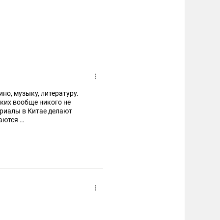
но, музыку, литературу.
йских вообще никого не
ериалы в Китае делают
раются
ом.