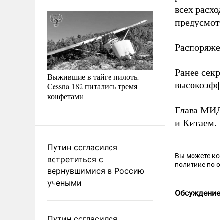
всех расхо
предусмот
Распоряже
Ранее сек
Выжившие в тайге пилоты
высокоэфф
Cessna 182 питались тремя
конфетами
Глава МИД
и Китаем.
Путин согласился
Вы можете к
встретиться с
политике по 
вернувшимися в Россию
учеными
Обсуждение
Путин согласился