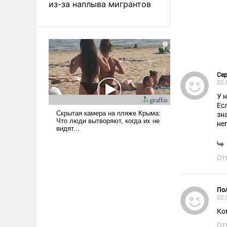
из-за наплыва мигрантов
Сер
02.
У 
Ес
зн
не
. 
От
Пол
02.
Ко
От