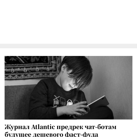
Журнал Atlantic предрек чат-ботам
будущее дешевого фаст-фуда