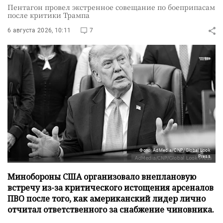
Пентагон провел экстренное совещание по боеприпасам
после критики Трампа
6 августа 2026, 10:11
7
Фото: AdMedia/CNP/Global Look
Press
Минобороны США организовало внеплановую
встречу из-за критического истощения арсеналов
ПВО после того, как американский лидер лично
отчитал ответственного за снабжение чиновника.