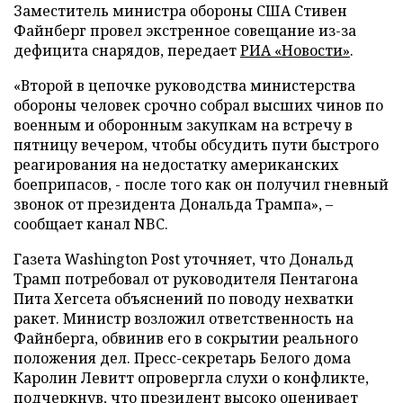
Заместитель министра обороны США Стивен
Файнберг провел экстренное совещание из-за
дефицита снарядов, передает
РИА «Новости»
.
«Второй в цепочке руководства министерства
обороны человек срочно собрал высших чинов по
военным и оборонным закупкам на встречу в
пятницу вечером, чтобы обсудить пути быстрого
реагирования на недостатку американских
боеприпасов, - после того как он получил гневный
звонок от президента Дональда Трампа», –
сообщает канал NBC.
Газета Washington Post уточняет, что Дональд
Трамп потребовал от руководителя Пентагона
Пита Хегсета объяснений по поводу нехватки
ракет. Министр возложил ответственность на
Файнберга, обвинив его в сокрытии реального
положения дел. Пресс-секретарь Белого дома
Каролин Левитт опровергла слухи о конфликте,
подчеркнув, что президент высоко оценивает