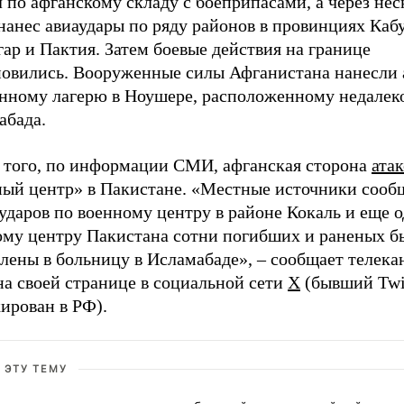
 по афганскому складу с боеприпасами, а через нес
нанес авиаудары по ряду районов в провинциях Кабу
ар и Пактия. Затем боевые действия на границе
новились. Вооруженные силы Афганистана нанесли 
енному лагерю в Ноушере, расположенному недалек
абада.
 того, по информации СМИ, афганская сторона
ата
ный центр» в Пакистане. «Местные источники сооб
ударов по военному центру в районе Кокаль и еще 
ому центру Пакистана сотни погибших и раненых б
лены в больницу в Исламабаде», – сообщает телека
на своей странице в социальной сети
X
(бывший Twit
ирован в РФ).
 ЭТУ ТЕМУ