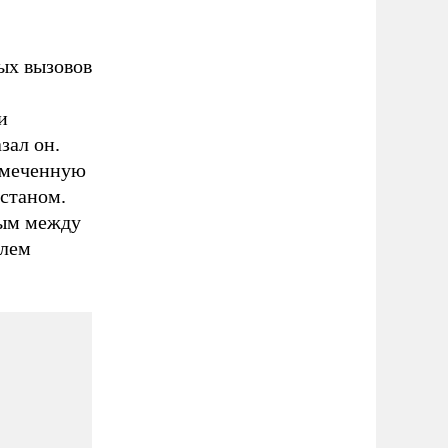
ых вызовов
и
зал он.
змеченную
станом.
ным между
елем