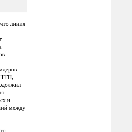
 что линия
т
к
ов.
идеров
(ТТП,
родолжил
ию
ых и
ений между
что