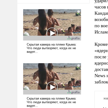
ударил
часов 
Кандаг
возоб
по во
Ислам
Кроме
«ядер
после 
ядерн
достав
News 
заблок
НА