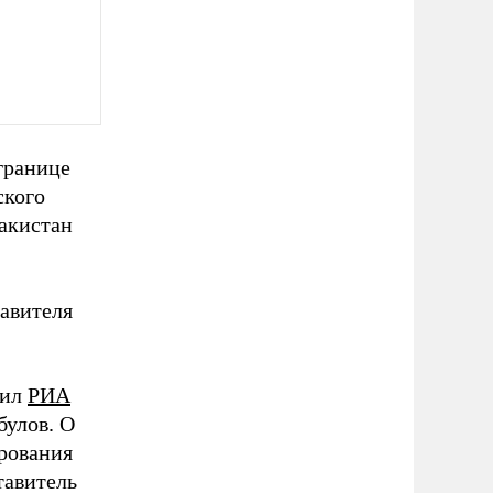
границе
ского
акистан
авителя
щил
РИА
булов. О
ирования
тавитель