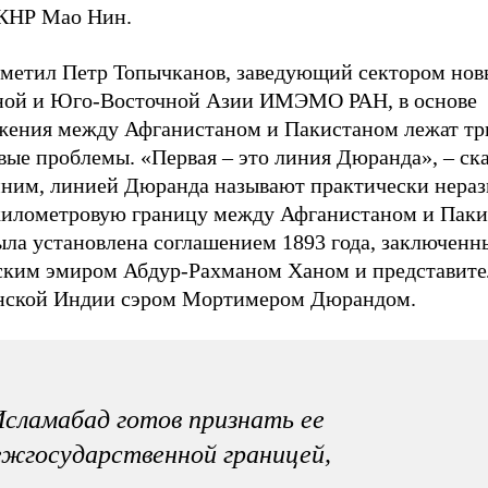
НР Мао Нин.
тметил Петр Топычканов, заведующий сектором нов
ой и Юго-Восточной Азии ИМЭМО РАН, в основе
жения между Афганистаном и Пакистаном лежат тр
ые проблемы. «Первая – это линия Дюранда», – ска
ним, линией Дюранда называют практически нера
километровую границу между Афганистаном и Паки
ыла установлена соглашением 1893 года, заключен
ским эмиром Абдур-Рахманом Ханом и представит
нской Индии сэром Мортимером Дюрандом.
сламабад готов признать ее
жгосударственной границей,