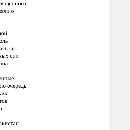
священного
ляли о
ной
оль
ась «в
ных сил
ана.
оенные
ою очередь
ких
тов
ны.
акистан