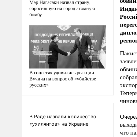
обвин
Мэр Нагасаки назвал страну,
Индии
сбросившую на город атомную
бомбу
Росси
перег
дипло
регио
Пакис
заявл
обвини
В соцсетях удивились реакции
собрал
Вучича на вопрос об «убийстве
русских»
экспор
Теперь
чиновн
Очере
В Раде назвали количество
«ухилянтов» на Украине
выход
что на