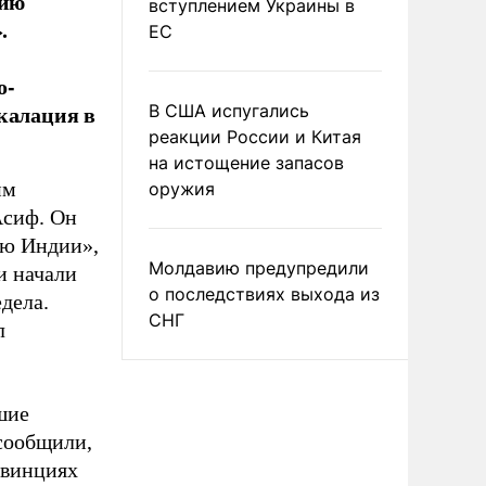
нию
вступлением Украины в
.
ЕС
о-
калация в
В США испугались
реакции России и Китая
на истощение запасов
им
оружия
Асиф. Он
ию Индии»,
Молдавию предупредили
и начали
о последствиях выхода из
дела.
СНГ
л
шие
сообщили,
овинциях