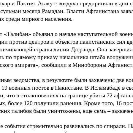
хар и Пактия. Атаку с воздуха предприняли в дни 
усульман месяца Рамадан. Власти Афганистана заяв
ах среди мирного населения.
т «Талибан» объявил о начале наступательной воен
ии против центров и объектов пакистанских сил вд
аничивающей страны линии Дюранда. Она завершил
чь по прямому приказу начальника штаба вооружен
ского эмирата», сообщили в Минобороны Афганист
ным ведомства, в результате были захвачены две в
 19 военных постов в Пакистане. В Исламабаде в св
и, что в столкновениях на границе убиты 72 афганс
х, более 120 получили ранения. Кроме того, 16 пос
ских талибов были уничтожены, еще семь – захваче
е события стремительно развивались по спирали. П