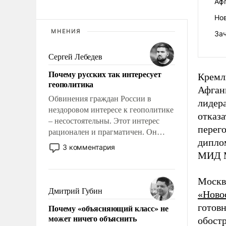
Афг
Нов
МНЕНИЯ
Зач
Сергей Лебедев
Почему русских так интересует
Кремл
геополитика
Афган
Обвинения граждан России в
лидер
нездоровом интересе к геополитике
отказа
– несостоятельны. Этот интерес
перего
рационален и прагматичен. Он
дипло
обусловлен тысячелетним опытом
3 комментария
выживания в крайне непростых
МИД М
условиях и фундаментальным
знанием, что мировая политика
Москв
имеет свойство заявляться на порог
Дмитрий Губин
«Ново
нашего дома.
готов
Почему «объясняющий класс» не
может ничего объяснить
обост