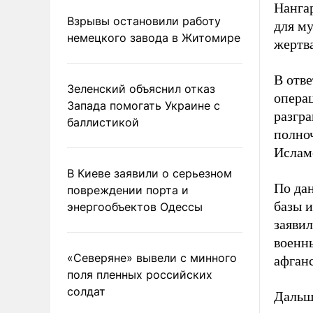
Нангар
Взрывы остановили работу
для м
немецкого завода в Житомире
жертв
В отве
Зеленский объяснил отказ
операц
Запада помогать Украине с
разгр
баллистикой
полно
Ислам
В Киеве заявили о серьезном
По дан
повреждении порта и
базы и
энергообъектов Одессы
заявил
военны
«Северяне» вывели с минного
афган
поля пленных российских
солдат
Дальш