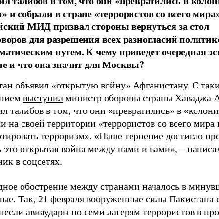
ил талибов в том, что они «превратились в коло
» и собрали в стране «террористов со всего мира»
йский МИД призвал стороны вернуться за стол
оворов для разрешения всех разногласий политик
матическим путем. К чему приведет очередная эс
не и что она значит для Москвы?
тан объявил «открытую войну» Афганистану. С так
ением
выступил
министр обороны страны Хаваджа 
л талибов в том, что они «превратились» в «колон
и на своей территории «террористов со всего мира 
тировать терроризм». «Наше терпение достигло пре
 это открытая война между нами и вами», – написа
ик в соцсетях.
дное обострение между странами началось в минув
ные. Так, 21 февраля вооруженные силы Пакистана 
несли авиаудары по семи лагерям террористов в пр