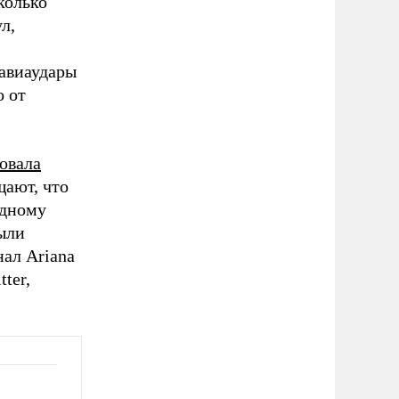
колько
л,
авиаудары
о от
ковала
щают, что
одному
ыли
нал Ariana
ter,