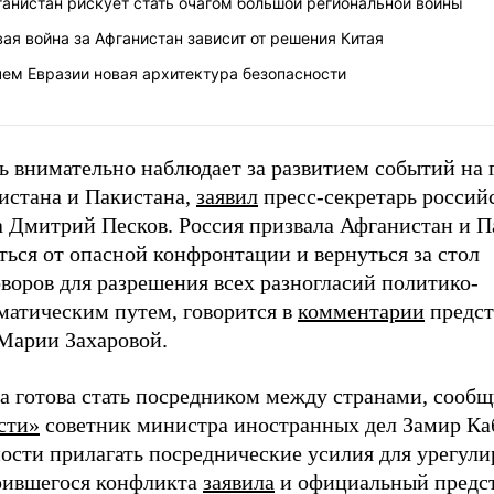
анистан рискует стать очагом большой региональной войны
ая война за Афганистан зависит от решения Китая
ем Евразии новая архитектура безопасности
ь внимательно наблюдает за развитием событий на 
истана и Пакистана,
заявил
пресс-секретарь россий
а Дмитрий Песков. Россия призвала Афганистан и П
ться от опасной конфронтации и вернуться за стол
воров для разрешения всех разногласий политико-
матическим путем, говорится в
комментарии
предст
арии Захаровой.
а готова стать посредником между странами, сооб
сти»
советник министра иностранных дел Замир Ка
ности прилагать посреднические усилия для урегул
рившегося конфликта
заявила
и официальный предс