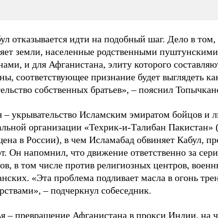
ул отказывается идти на подобный шаг. Дело в том,
ляет земли, населенные родственными пуштунскими
ами, и для Афганистана, элиту которого составляю
ны, соответствующее признание будет выглядеть ка
ельство собственных братьев», – пояснил Топычкан
я – укрывательство Исламским эмиратом бойцов и л
альной организации «Техрик-и-Талибан Пакистан» 
ена в России), в чем Исламабад обвиняет Кабул, п
т. Он напомнил, что движение ответственно за сер
ов, в том числе против религиозных центров, военн
анских. «Эта проблема подливает масла в огонь тр
рствами», – подчеркнул собеседник.
ья – превращение Афганистана в прокси Индии, на 