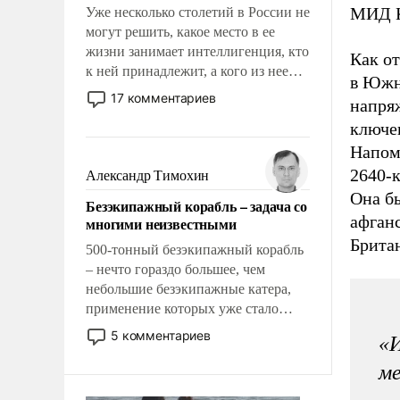
МИД К
Уже несколько столетий в России не
могут решить, какое место в ее
жизни занимает интеллигенция, кто
Как о
к ней принадлежит, а кого из нее
в Южн
исключили с правом
17 комментариев
напря
восстановления и без оного. И чем
ключев
она отличается от просто
образованных людей. Иногда
Напом
казалось, что эти вопросы решены
2640-
Александр Тимохин
раз и навсегда, но – нет, не решены.
Она б
Безэкипажный корабль – задача со
афган
многими неизвестными
Брита
500-тонный безэкипажный корабль
– нечто гораздо большее, чем
небольшие безэкипажные катера,
применение которых уже стало
обыденностью. Задача по созданию
5 комментариев
«И
такого корабля очень сложна и
амбициозна. Однако и ее
ме
реализация радикально поднимет