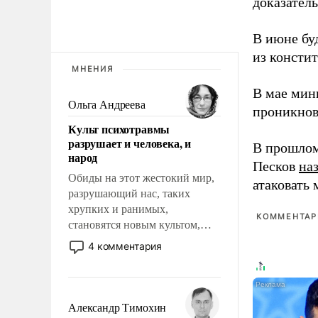
доказатель
В июне бу
из консти
МНЕНИЯ
В мае мин
Ольга Андреева
проникнов
Культ психотравмы
разрушает и человека, и
В прошлом
народ
Песков
на
Обиды на этот жестокий мир,
атаковать
разрушающий нас, таких
хрупких и ранимых,
КОММЕНТАРИ
становятся новым культом,
постепенно вытесняя и
4 комментария
отменяя традиционное
требование к человеку – быть
мужественным и твердым под
ударами судьбы, брать на себя
Александр Тимохин