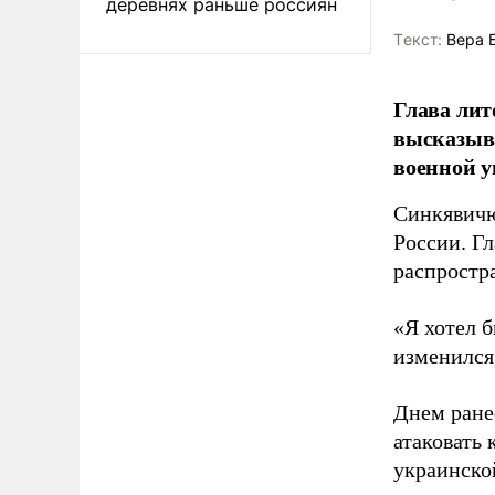
деревнях раньше россиян
Tекст:
Вера 
Глава лит
высказыв
военной у
Синкявичю
России. Гл
распростр
«Я хотел б
изменился
Днем ране
атаковать
украинско