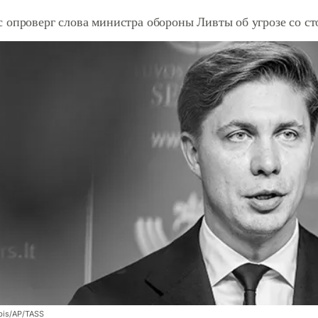
 опроверг слова министра обороны Ливты об угрозе со с
bis/AP/TASS