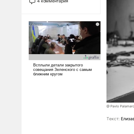
4 комментария
лет. Даже небольшая война с
Ираном опустошила
американские арсеналы.
Сложившаяся ситуация
означает многолетний период
уязвимости США, например,
перед Китаем.
@ Pavlo Palamar
Tекст:
Елиза