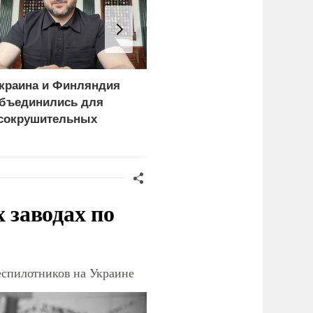
краина и Финляндия
«Генерал-провал»: кака
бъединились для
правда выяснилась про
сокрушительных
Драпатого
анкций" против России
заводах по
еспилотников на Украине