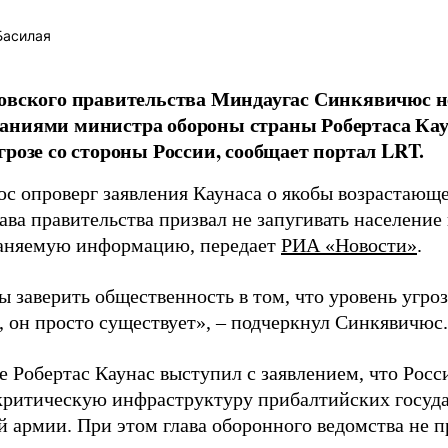
Басилая
овского правительства Миндаугас Синкявичюс не
аниями министра обороны страны Робертаса Кау
грозе со стороны России, сообщает портал LRT.
с опроверг заявления Каунаса о якобы возрастающе
ава правительства призвал не запугивать население
аняемую информацию, передает
РИА «Новости»
.
ы заверить общественность в том, что уровень угро
, он просто существует», – подчеркнул Синкявичюс.
е Робертас Каунас выступил с заявлением, что Росс
 критическую инфраструктуру прибалтийских госуда
й армии. При этом глава оборонного ведомства не 