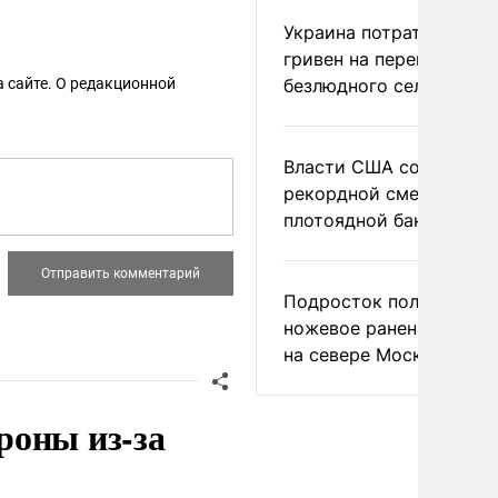
Украина потратила 1 мл
гривен на переименова
 сайте. О редакционной
безлюдного села
Власти США сообщили 
рекордной смертности 
плотоядной бактерии
Подросток получил
ножевое ранение в дра
на севере Москвы
роны из-за