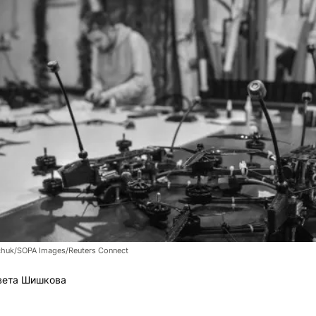
chuk/SOPA Images/Reuters Connect
вета Шишкова