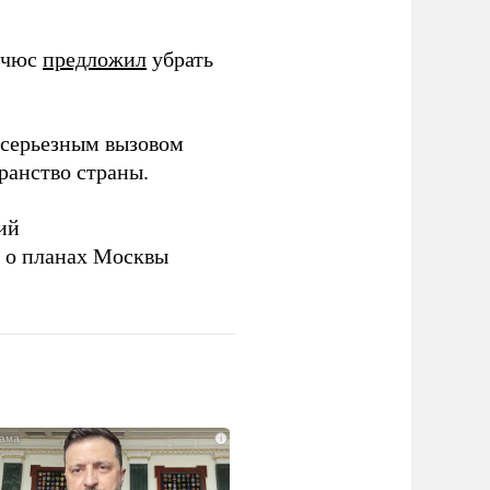
ичюс
предложил
убрать
серьезным вызовом
ранство страны.
ий
а о планах Москвы
i