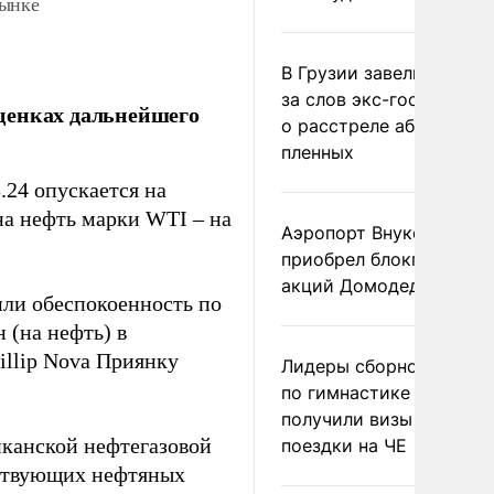
рынке
В Грузии завели дело и
за слов экс-госминист
ценках дальнейшего
о расстреле абхазских
пленных
.24 опускается на
 на нефть марки WTI – на
Аэропорт Внуково
приобрел блокпакет
акций Домодедово
или обеспокоенность по
 (на нефть) в
illip Nova Приянку
Лидеры сборной Росси
по гимнастике не
получили визы для
канской нефтегазовой
поездки на ЧЕ
йствующих нефтяных