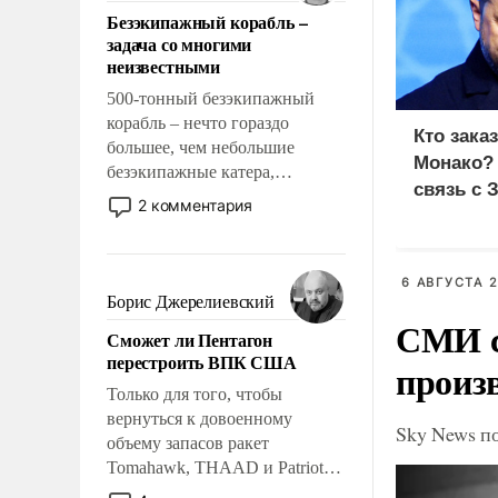
ответственность, помогать
Безэкипажный корабль –
слабым, идти вперед и
задача со многими
адаптироваться.
неизвестными
500-тонный безэкипажный
корабль – нечто гораздо
Кто зака
большее, чем небольшие
Монако?
безэкипажные катера,
связь с 
применение которых уже
2 комментария
стало обыденностью. Задача по
созданию такого корабля очень
сложна и амбициозна. Однако
6 АВГУСТА 2
и ее реализация радикально
Борис Джерелиевский
поднимет наши боевые
СМИ с
Сможет ли Пентагон
возможности.
перестроить ВПК США
произ
Только для того, чтобы
вернуться к довоенному
Sky News п
объему запасов ракет
Tomahawk, THAAD и Patriot
США потребуется более трех