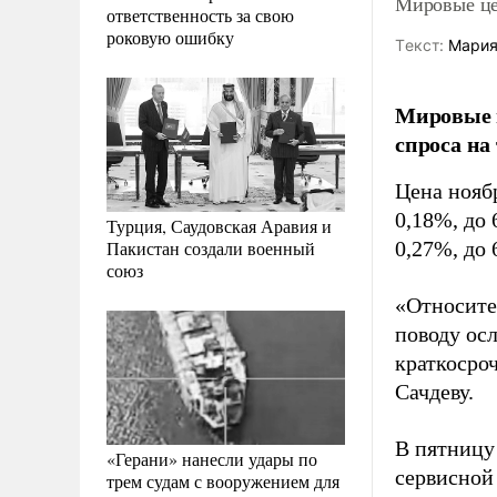
Мировые це
ответственность за свою
роковую ошибку
Tекст:
Мария
Мировые ц
спроса на
Цена нояб
0,18%, до 
Турция, Саудовская Аравия и
Пакистан создали военный
0,27%, до 
союз
«Относите
поводу осл
краткосроч
Сачдеву.
В пятницу
«Герани» нанесли удары по
сервисной
трем судам с вооружением для