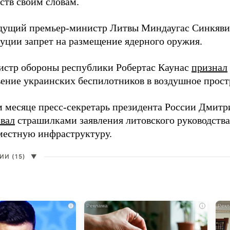
ств своим словам.
дущий премьер-министр Литвы Миндаугас Синкяв
туции запрет на размещение ядерного оружия.
истр обороны республики Робертас Каунас
признал
ение украинских беспилотников в воздушное прост
 месяце пресс-секретарь президента России Дмитр
звал
страшилками заявления литовского руководств
 местную инфраструктуру.
И (15)
▼
i
i