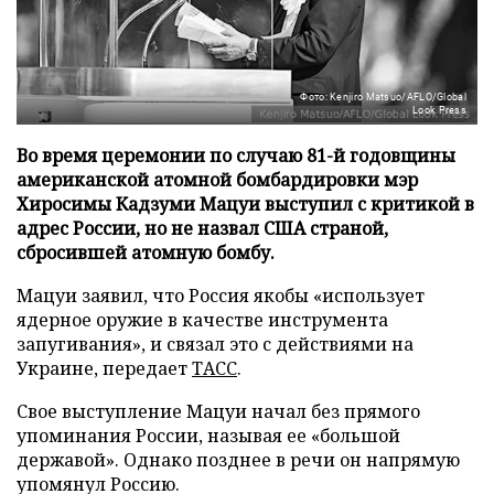
Фото: Kenjiro Matsuo/AFLO/Global
Look Press
Во время церемонии по случаю 81-й годовщины
американской атомной бомбардировки мэр
Хиросимы Кадзуми Мацуи выступил с критикой в
адрес России, но не назвал США страной,
сбросившей атомную бомбу.
Мацуи заявил, что Россия якобы «использует
ядерное оружие в качестве инструмента
запугивания», и связал это с действиями на
Украине, передает
ТАСС
.
Свое выступление Мацуи начал без прямого
упоминания России, называя ее «большой
державой». Однако позднее в речи он напрямую
упомянул Россию.