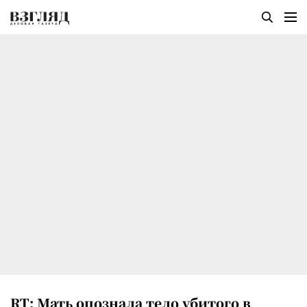
RT: Мать опознала тело убитого в