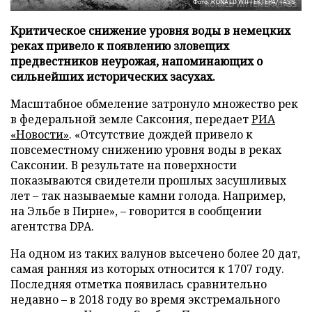
Фото: RONALD WITTEK/EPA/TASS
Критическое снижение уровня воды в немецких
реках привело к появлению зловещих
предвестников неурожая, напоминающих о
сильнейших исторических засухах.
Масштабное обмеление затронуло множество рек
в федеральной земле Саксония, передает
РИА
«Новости»
. «Отсутствие дождей привело к
повсеместному снижению уровня воды в реках
Саксонии. В результате на поверхности
показываются свидетели прошлых засушливых
лет – так называемые камни голода. Например,
на Эльбе в Пирне», – говорится в сообщении
агентства DPA.
На одном из таких валунов высечено более 20 дат,
самая ранняя из которых относится к 1707 году.
Последняя отметка появилась сравнительно
недавно – в 2018 году во время экстремального