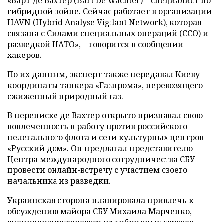
«Барт де Вахтер (Bart De Wachter) – специалист по
гибридной войне. Сейчас работает в организации
HAVN (Hybrid Analyse Vigilant Network), которая
связана с Силами специальных операций (ССО) и
разведкой НАТО», – говорится в сообщении
хакеров.
По их данным, эксперт также передавал Киеву
координаты танкера «Газпрома», перевозящего
сжиженный природный газ.
В переписке де Вахтер открыто признавал свою
вовлеченность в работу против российского
нелегального флота и сети культурных центров
«Русский дом». Он предлагал представителю
Центра международного сотрудничества СБУ
провести онлайн-встречу с участием своего
начальника из разведки.
Украинская сторона планировала привлечь к
обсуждению майора СБУ Михаила Марченко,
специализирующегося на гибридных угрозах,