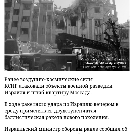
Спасатели расчищают завалы в
Тегеране после атаки Израиля
Фото: Majid Asgaripour/WANA
(West Asia News Agency)/Reuters
Ранее воздушно-космические силы
КСИР
атаковали
объекты военной разведки
Израиля и штаб-квартиру Моссада.
В ходе ракетного удара по Израилю вечером в
среду
применялась
двухступенчатая
баллистическая ракета нового поколения.
Израильский министр обороны ранее
сообщил
об