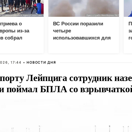
триева о
ВС России поразили
П
вропы из-за
четыре
з
в собрал
использовавшихся для
г
 просмотров в
доставки грузов ВСУ
Р
судна
026, 17:44 •
НОВОСТИ ДНЯ
опорту Лейпцига сотрудник наз
и поймал БПЛА со взрывчатко