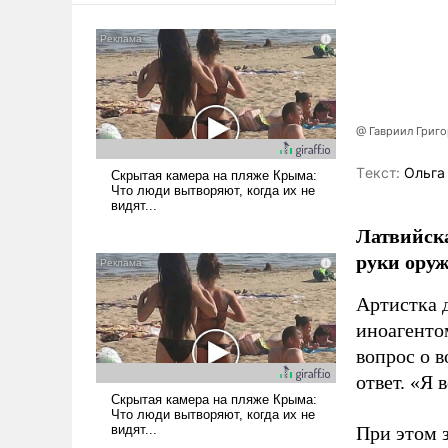
@ Гавриил Григ
Tекст:
Ольга
Латвийска
руки оруж
Артистка 
иноагентом
вопрос о 
ответ. «Я 
При этом з