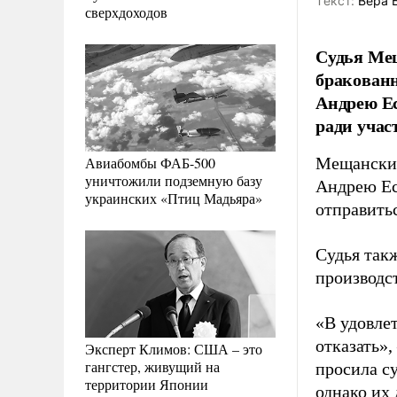
Tекст:
Вера 
сверхдоходов
Судья Мещ
бракован
Андрею Ес
ради учас
Авиабомбы ФАБ-500
Мещанский
уничтожили подземную базу
Андрею Ес
украинских «Птиц Мадьяра»
отправить
Судья так
производс
«В удовле
отказать»
Эксперт Климов: США – это
гангстер, живущий на
просила су
территории Японии
однако их