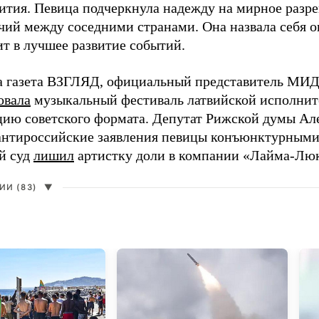
ития. Певица подчеркнула надежду на мирное раз
чий между соседними странами. Она назвала себя 
ит в лучшее развитие событий.
а газета ВЗГЛЯД, официальный представитель МИД
овала
музыкальный фестиваль латвийской исполнит
цию советского формата. Депутат Рижской думы Ал
нтироссийские заявления певицы конъюнктурными
й суд
лишил
артистку доли в компании «Лайма-Люк
И (83)
▼