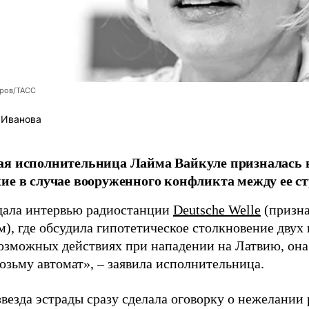
оров/ТАСС
 Иванова
я исполнительница Лайма Вайкуле призналась в
ие в случае вооруженного конфликта между ее ст
дала интервью радиостанции
Deutsche Welle
(призна
), где обсудила гипотетическое столкновение двух 
возможных действиях при нападении на Латвию, она
возьму автомат», – заявила исполнительница.
везда эстрады сразу сделала оговорку о нежелании