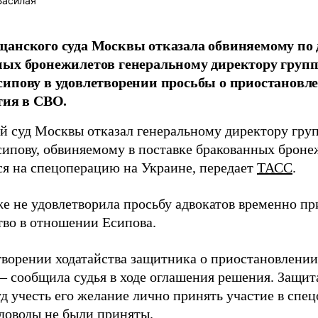
Басилая
анского суда Москвы отказала обвиняемому по д
ных бронежилетов генеральному директору груп
ипову в удовлетворении просьбы о приостановле
тия в СВО.
 суд Москвы отказал генеральному директору гру
ипову, обвиняемому в поставке бракованных броне
ся на спецоперацию на Украине, передает
ТАСС
.
же не удовлетворила просьбу адвокатов временно пр
тво в отношении Есипова.
творении ходатайства защитника о приостановлении
, – сообщила судья в ходе оглашения решения. Защи
д учесть его желание лично принять участие в спе
 доводы не были приняты.