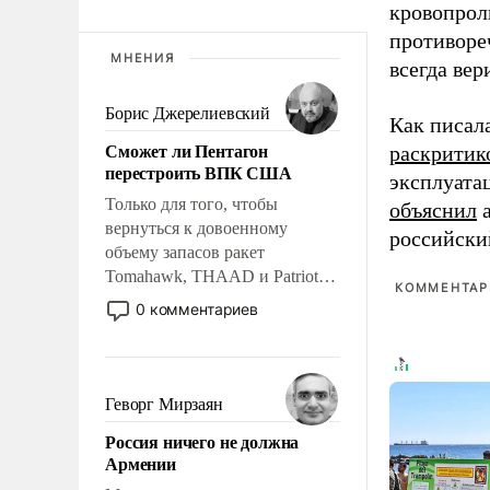
кровопрол
противоре
МНЕНИЯ
всегда вер
Борис Джерелиевский
Как писал
Сможет ли Пентагон
раскритик
перестроить ВПК США
эксплуата
Только для того, чтобы
объяснил
а
вернуться к довоенному
российски
объему запасов ракет
Tomahawk, THAAD и Patriot
КОММЕНТАРИ
США потребуется более трех
0 комментариев
лет. Даже небольшая война с
Ираном опустошила
американские арсеналы.
Сложившаяся ситуация
Геворг Мирзаян
означает многолетний период
Россия ничего не должна
уязвимости США, например,
Армении
перед Китаем.