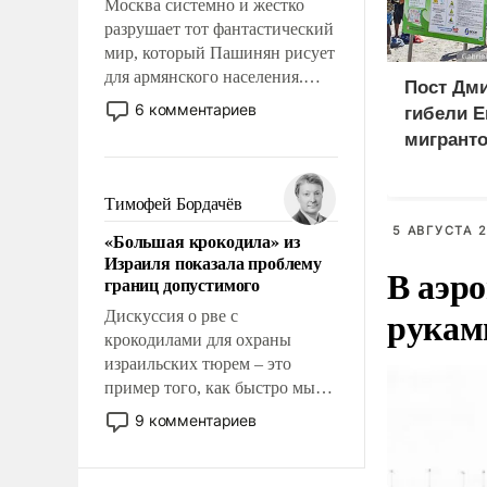
Москва системно и жестко
разрушает тот фантастический
мир, который Пашинян рисует
для армянского населения.
Пост Дми
Мир, где этому населению все
6 комментариев
гибели Е
должны просто по
мигранто
определению, где его
миллион
политические прожекты будут
X
беспрекословно оплачиваться
Тимофей Бордачёв
за счет российских
5 АВГУСТА 2
«Большая крокодила» из
налогоплательщиков и где за
Израиля показала проблему
свои поступки не нужно
В аэр
границ допустимого
отвечать.
рукам
Дискуссия о рве с
крокодилами для охраны
израильских тюрем – это
пример того, как быстро мы
двигаемся по пути
9 комментариев
революционных изменений.
То, что несколько лет назад
было образом для