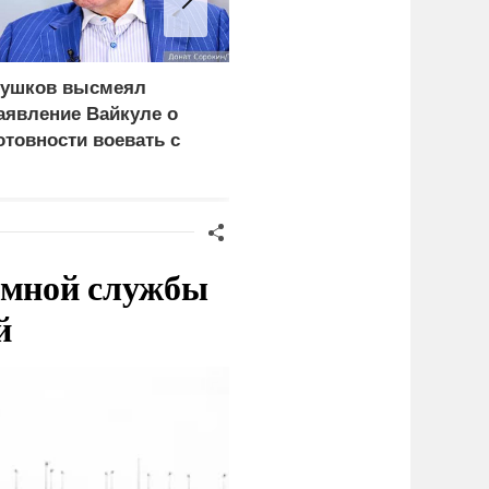
ушков высмеял
Эксперт объяснил
аявление Вайкуле о
задачи России при
отовности воевать с
поражении
оссией
логистических центров 
Киеве
емной службы
й