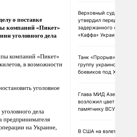
Верховный суд Швеции
елу о поставке
утвердил передачу
пы компаний «Пикет»
задержанного сухогруз
нии уголовного дела
«Каффа» Украине
ппы компаний «Пикет»
Танк «Прорыв» уничто
жилетов, в возможности
группу украинских
боевиков под Харьково
иостановить уголовное
Глава МИД Азербайджа
возложил цветы к
памятнику ВСУ
 уголовного дела
та предпринимателя
цоперации на Украине,
В США на взлете разби