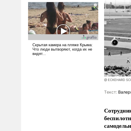
псевдонаучной фантастики,
стало всерьез обсуждаемой
идеей.
@ ECKEHARD SCHU
Tекст:
Валер
Сотрудник
беспилотн
самодель