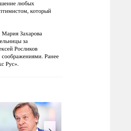
решение любых
оптимистом, который
 Мария Захарова
ельницы за
ексей Росликов
 соображениями. Ранее
с Рус».