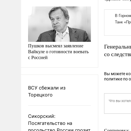
Пушков высмеял заявление
Генеральн
Вайкуле о готовности воевать
со следст
с Россией
Вы можете к
политике по 
ВСУ сбежали из
Торецкого
Сикорский:
Посягательство на
посольство России грозит
Сортировка: