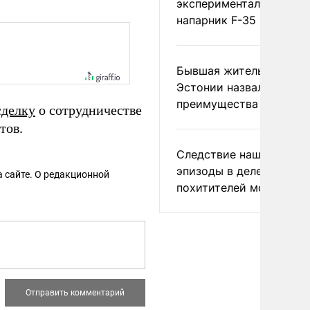
экспериментальный др
напарник F-35
Бывшая жительница
Эстонии назвала главн
преимущества России
сделку
о сотрудничестве
тов.
Следствие нашло новы
эпизоды в деле
 сайте. О редакционной
похитителей москвичек