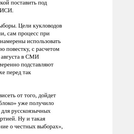
кой поставить под
ЭИСИ.
ыборы. Цели кукловодов
и, сам процесс при
 намерены использовать
ю повестку, с расчетом
 августа в СМИ
амеренно подставляют
хе перед так
висеть от того, дойдет
блоко» уже получило
а для русскоязычных
ртией. Ну и такая
ние о честных выборах»,