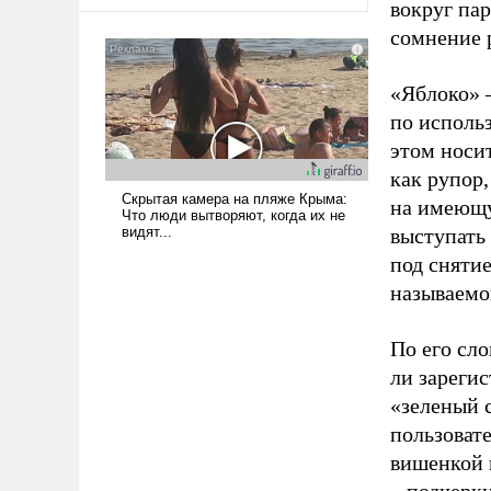
оплачиваться за счет
вокруг па
российских
сомнение 
налогоплательщиков и где
Еревану за свои поступки не
«Яблоко» 
нужно отвечать.
по исполь
этом носи
как рупор
на имеющу
выступать
под снятие
называемо
По его сло
ли зареги
«зеленый 
пользовате
вишенкой 