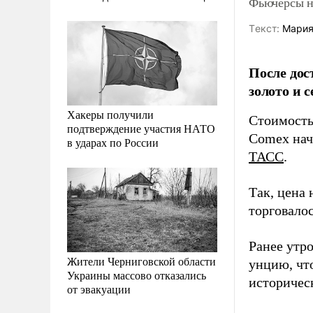
Фьючерсы н
Tекст:
Мария
После дос
золото и 
Хакеры получили
Стоимость 
подтверждение участия НАТО
Comex нач
в ударах по России
ТАСС
.
Так, цена 
торговалос
Ранее утр
Жители Черниговской области
унцию, чт
Украины массово отказались
историчес
от эвакуации