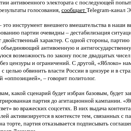
ртии антивоенного электората с последующей попыт
результаты голосования,
сообщает
Telegram-канал 
– это инструмент внешнего вмешательства в наши в
зованию партии очевидны – дестабилизация ситуаци
т двойственный характер. С одной стороны, партию
, объединяющий антивоенную и антигосударственну
юся возможность по закону после двадцатых чисел
 без цензуры и ограничений. С другой, «Яблоко» н
 с целью обвинить власти России в цензуре и в стра
й «оппозицией», – говорит политолог.
вам, какой сценарий будет избран базовым, будет за
стрированная партия до агитационной кампании. «Я
свет» во вражеских соцсетях. В них выдача контент
лей активизируется в контексте тем, связанных с па
на торте, партия отказывается подписывать соглаше