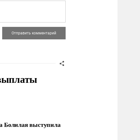
 выплаты
ла Болилая выступила