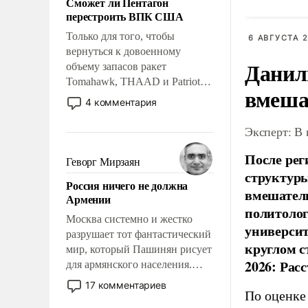
Сможет ли Пентагон
слабым, идти вперед и
перестроить ВПК США
адаптироваться.
Только для того, чтобы
6 АВГУСТА 2
вернуться к довоенному
Данил
объему запасов ракет
Tomahawk, THAAD и Patriot
вмеша
США потребуется более трех
4 комментария
лет. Даже небольшая война с
Ираном опустошила
Эксперт: В
американские арсеналы.
После рег
Сложившаяся ситуация
Геворг Мирзаян
означает многолетний период
структуры
Россия ничего не должна
уязвимости США, например,
вмешатель
Армении
перед Китаем.
политолог
Москва системно и жестко
универси
разрушает тот фантастический
круглом с
мир, который Пашинян рисует
2026: Рас
для армянского населения.
Мир, где политические
17 комментариев
По оценке
прожекты будут безусловно