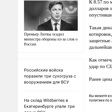
К 8.57 по 
долларов 
опустивши
Такая дин
Премьер Литвы осадил
котировок
министра обороны из-за слов о
защитные 
России
дальнейши
Как отмеч
удар по С
Российские войска
поразили три сухогруза с
Ранее цен
вооружением для ВСУ
Вы можете к
На склад Wildberries в
политике по 
Екатеринбурге упали три