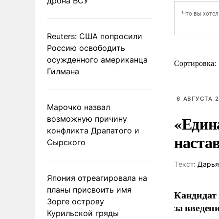
дрона ВСУ
Reuters: США попросили
Россию освободить
осужденного американца
Сортировка:
Гилмана
6 АВГУСТА 2
Марочко назвал
«Един
возможную причину
конфликта Драпатого и
наста
Сырского
Tекст:
Дарья
Япония отреагировала на
планы присвоить имя
Кандидат 
Зорге острову
за введен
Курильской гряды