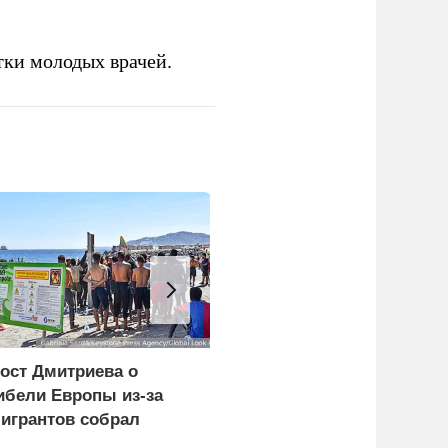
тки молодых врачей.
ост Дмитриева о
Импорт нефти из
ибели Европы из-за
Саудовской Аравии в
игрантов собрал
США упал до нуля
иллион просмотров в