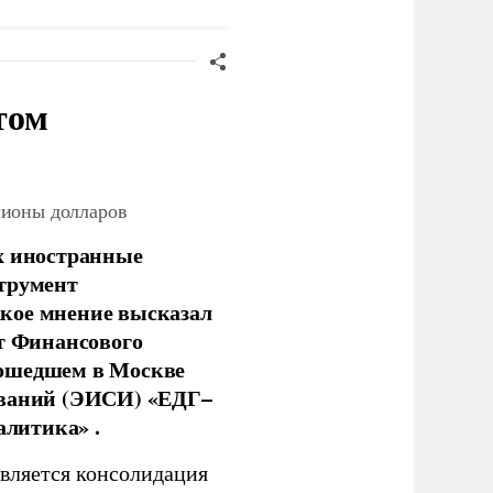
том
лионы долларов
х иностранные
струмент
кое мнение высказал
нт Финансового
рошедшем в Москве
ований (ЭИСИ) «ЕДГ–
алитика» .
является консолидация