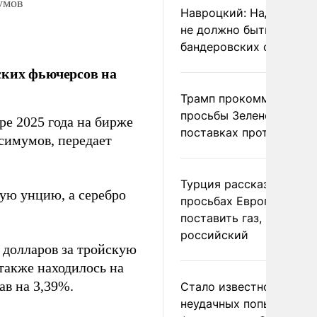
умов
Навроцкий: Над Польш
не должно быть
бандеровских флагов
ских фьючерсов на
Трамп прокомментиров
просьбы Зеленского о
ре 2025 года на бирже
поставках противораке
симумов, передает
Турция рассказала о
кую унцию, а серебро
просьбах Европы
поставить газ, но не
российский
 долларов за тройскую
также находилось на
ав на 3,39%.
Стало известно о
неудачных попытках ВС