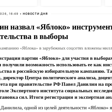
ВСУ под Киевом
X
026, 16:49 •
НОВОСТИ ДНЯ
ин назвал «Яблоко» инструмен
тельства в выборы
 кампанию «Яблока» в зарубежных соцсетях вложены мил
истрации партии «Яблоко» для участия в выбора
 получили возможность использовать ее как ин
ства в российскую избирательную кампанию. Та
, директор Центра политического анализа, доце
тета при правительстве РФ Павел Данилин на п
толе Экспертного института социальных исслед
становка сил. Итоги регистрации и экспертная ан
 Данилила, одной из целей деятельности «Яблоко» 