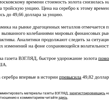
московскому времени стоимость золота снизилась на
за тройскую унцию. Цена на серебро к этому време
сь до 49,66 доллара за унцию.
амика на рынке драгоценных металлов отмечается по
, вызванного колебаниями мировых финансовых рын
активы. Аналитики продолжают следить за ситуац
х изменений на фоне сохраняющейся волатильност
аа газета ВЗГЛЯД, быстрое удорожание золота
помо
ША.
а серебра впервые в истории
превысила
49,82 доллар
омментировать материалы газеты ВЗГЛЯД,
зарегистрировавшись
на
отношению к комментариям читайте
здесь
.