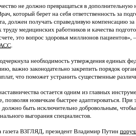
чество не должно превращаться в дополнительную
Врач, который берет на себя ответственность за под
та, должен получать справедливую компенсацию за э
 труду медицинских работников и качества подготов
чете, это вопрос здоровья миллионов пациентов», 
АСС
.
одчеркнула необходимость утверждения единых фед
нию, важно законодательно закрепить порядок орга
ыплат, что поможет устранить существенные различ
наставничества остается одним из главных инструм
, позволяя новичкам быстрее адаптироваться. При 
 должно быть исключительно добровольным, чтобы 
нального выгорания специалистов.
а газета ВЗГЛЯД, президент Владимир Путин
поруч