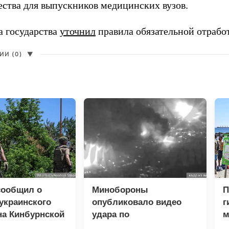
ества для выпускников медицинских вузов.
а государства
уточнил
правила обязательной отрабо
И (0)
▼
сообщил о
Минобороны
П
украинского
опубликовало видео
г
на Кинбурнской
удара по
м
логистическому центру
м