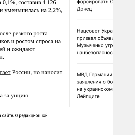
форсировать Северски
 0,1%, составив 4 126
Донец
ни уменьшилась на 2,2%,
Нацсовет Украины по Т
сле резкого роста
призвал объявить
ков и ростом спроса на
Музыченко угрозой
ией и ожидают
нацбезопасности
и.
гает
России, но наносит
МВД Германии отвергл
заявления о боеприпас
на украинском самолет
а за унцию.
Лейпциге
 сайте. О редакционной