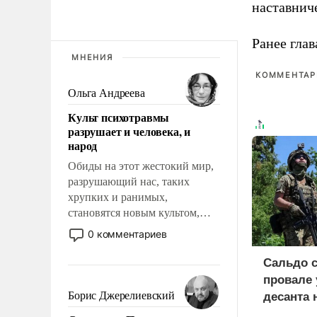
наставнич
Ранее глав
МНЕНИЯ
КОММЕНТАРИ
Ольга Андреева
Культ психотравмы
разрушает и человека, и
народ
Обиды на этот жестокий мир,
разрушающий нас, таких
хрупких и ранимых,
становятся новым культом,
постепенно вытесняя и
0 комментариев
отменяя традиционное
требование к человеку – быть
Сальдо 
мужественным и твердым под
провале 
ударами судьбы, брать на себя
Борис Джерелиевский
десанта 
ответственность, помогать
косе