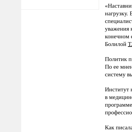
«Наставни
нагрузку. 
специалис
уважения к
конечном с
Болилой
Т
Политик п
По ее мне
систему в
Институт 
в медицине
программе
профессио
Как писал