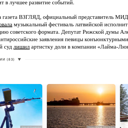
ит в лучшее развитие событий.
а газета ВЗГЛЯД, официальный представитель МИД
овала
музыкальный фестиваль латвийской исполнит
цию советского формата. Депутат Рижской думы Ал
нтироссийские заявления певицы конъюнктурными
й суд
лишил
артистку доли в компании «Лайма-Люк
И (83)
▼