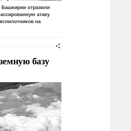
 Башкирии отразили
Российские военные
ассированную атаку
поразили четыре
еспилотников на
сухогруза с оружием
редприятия
для украинской армии
земную базу