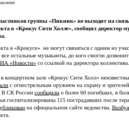
Басилая
частников группы «Пикник» не выходит на связь,
акта в «Крокус Сити Холле», сообщил директор 
а.
кта в «Крокусе» не могут связаться с одним из уча
все остальные музыканты, до кого смогли дозвонить
ИА «Новости»
со ссылкой на директора коллектива
 в концертном зале «Крокус Сити Холл» неизвестн
али
с огнестрельным оружием на охрану и зрителей
 В СК России
сообщили
о более 60 погибших, в бо
ья госпитализированы 115 пострадавших после тера
убликован
на официальном сайте ведомства.
Возбу
кта.