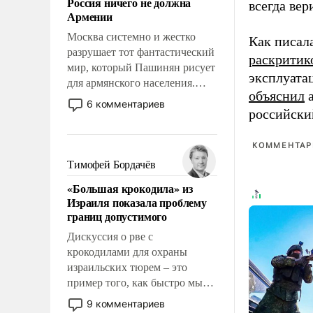
Россия ничего не должна
всегда вер
уязвимости США, например,
Армении
перед Китаем.
Москва системно и жестко
Как писал
разрушает тот фантастический
раскритик
мир, который Пашинян рисует
эксплуата
для армянского населения.
объяснил
а
Мир, где этому населению все
6 комментариев
российски
должны просто по
определению, где его
политические прожекты будут
КОММЕНТАРИ
беспрекословно оплачиваться
Тимофей Бордачёв
за счет российских
«Большая крокодила» из
налогоплательщиков и где за
Израиля показала проблему
свои поступки не нужно
границ допустимого
отвечать.
Дискуссия о рве с
крокодилами для охраны
израильских тюрем – это
пример того, как быстро мы
двигаемся по пути
9 комментариев