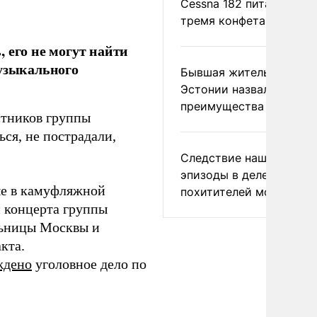
Cessna 182 питались
тремя конфетами
 его не могут найти
музыкального
Бывшая жительница
Эстонии назвала главн
преимущества России
стников группы
ся, не пострадали,
.
Следствие нашло новы
эпизоды в деле
ые в камуфляжной
похитителей москвичек
 концерта группы
льницы Москвы и
кта.
ждено
уголовное дело по