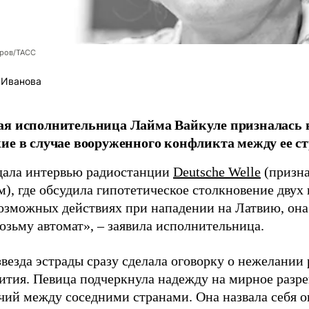
оров/ТАСС
 Иванова
я исполнительница Лайма Вайкуле призналась в
ие в случае вооруженного конфликта между ее ст
дала интервью радиостанции
Deutsche Welle
(призна
), где обсудила гипотетическое столкновение двух 
возможных действиях при нападении на Латвию, она
возьму автомат», – заявила исполнительница.
везда эстрады сразу сделала оговорку о нежелании
ития. Певица подчеркнула надежду на мирное раз
чий между соседними странами. Она назвала себя 