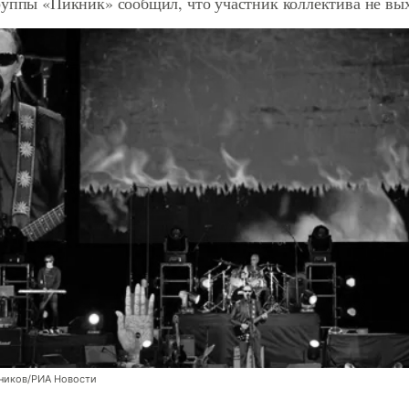
уппы «Пикник» сообщил, что участник коллектива не вых
ников/РИА Новости