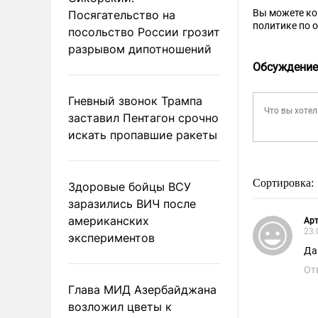
Вы можете к
Посягательство на
политике по 
посольство России грозит
разрывом дипотношений
Обсуждение
Гневный звонок Трампа
заставил Пентагон срочно
искать пропавшие ракеты
Сортировка:
Здоровые бойцы ВСУ
заразились ВИЧ после
американских
Ар
23.
экспериментов
Да
От
Глава МИД Азербайджана
возложил цветы к