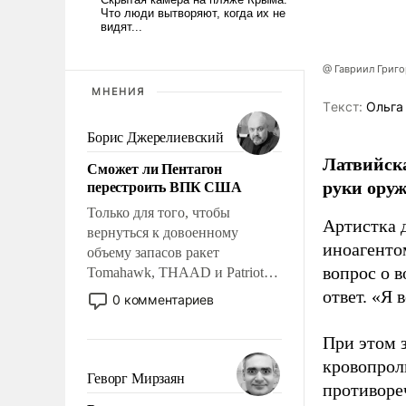
@ Гавриил Григ
МНЕНИЯ
Tекст:
Ольга
Борис Джерелиевский
Латвийска
Сможет ли Пентагон
руки оруж
перестроить ВПК США
Только для того, чтобы
Артистка 
вернуться к довоенному
иноагентом
объему запасов ракет
вопрос о 
Tomahawk, THAAD и Patriot
США потребуется более трех
ответ. «Я 
0 комментариев
лет. Даже небольшая война с
Ираном опустошила
При этом з
американские арсеналы.
кровопрол
Сложившаяся ситуация
Геворг Мирзаян
противоре
означает многолетний период