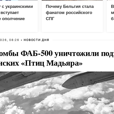
 с украинскими
Почему Бельгия стала
В
вступает
фанатом российского
м
е ополчение
СПГ
б
п
026, 08:26 •
НОВОСТИ ДНЯ
омбы ФАБ-500 уничтожили под
нских «Птиц Мадьяра»