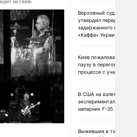
одит на связь
Верховный суд Швеции
утвердил передачу
задержанного сухогруз
«Каффа» Украине
Киев пожаловался на
паузу в переговорном
процессе с участием 
В США на взлете разби
экспериментальный др
напарник F-35
Выжившие в тайге пил