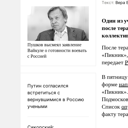
Tекст:
Вера 
Один из у
после тер
коллектив
Пушков высмеял заявление
После тера
Вайкуле о готовности воевать
«Пикник», 
с Россией
передает
Р
В пятницу
форме
нап
Путин согласился
«Пикник».
встретиться с
Подмосков
вернувшимися в Россию
учеными
Список
оп
факту тера
Сикорский: