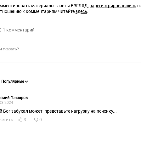
омментировать материалы газеты ВЗГЛЯД,
зарегистрировавшись
на
отношению к комментариям читайте
здесь
.
:
1
комментарий
темий Гончаров
03.2024
й Бог забухал может, представьте нагрузку на психику...
ветить
3
0