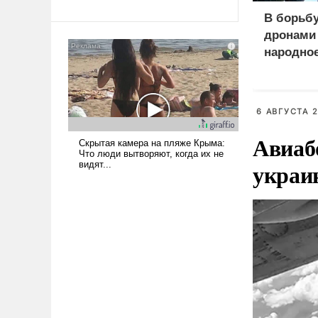
революционных изменений.
То, что несколько лет назад
В борьбу
было образом для
дронами 
псевдонаучной фантастики,
народно
стало всерьез обсуждаемой
идеей.
6 АВГУСТА 2
Авиаб
украи