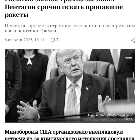
Пентагон срочно искать пропавшие
ракеты
Пентагон провел экстренное совещание по боеприпасам
после критики Трампа
6 августа 2026, 10:11
7
Фото: AdMedia/CNP/Global Look
Press
Минобороны США организовало внеплановую
встречу из-за критического истощения арсеналов