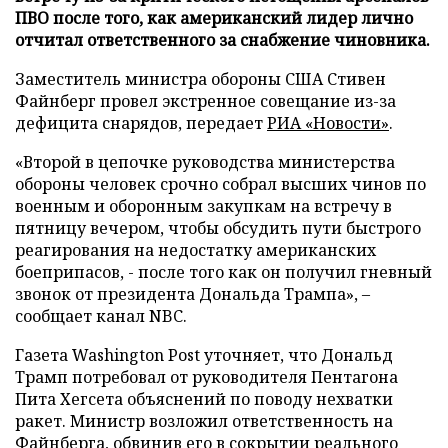
ПВО после того, как американский лидер лично
отчитал ответственного за снабжение чиновника.
Заместитель министра обороны США Стивен
Файнберг провел экстренное совещание из-за
дефицита снарядов, передает
РИА «Новости»
.
«Второй в цепочке руководства министерства
обороны человек срочно собрал высших чинов по
военным и оборонным закупкам на встречу в
пятницу вечером, чтобы обсудить пути быстрого
реагирования на недостатку американских
боеприпасов, - после того как он получил гневный
звонок от президента Дональда Трампа», –
сообщает канал NBC.
Газета Washington Post уточняет, что Дональд
Трамп потребовал от руководителя Пентагона
Пита Хегсета объяснений по поводу нехватки
ракет. Министр возложил ответственность на
Файнберга, обвинив его в сокрытии реального