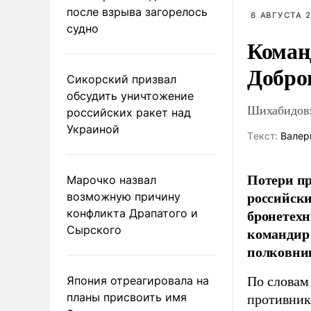
после взрыва загорелось
6 АВГУСТА 2
судно
Коман
Добро
Сикорский призвал
обсудить уничтожение
Шихабидов:
российских ракет над
Украиной
Tекст:
Валер
Потери пр
Марочко назвал
российски
возможную причину
бронетехн
конфликта Драпатого и
Сырского
командир 
полковни
Япония отреагировала на
По словам
планы присвоить имя
противник