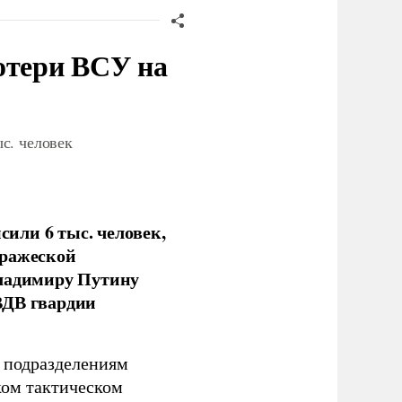
отери ВСУ на
с. человек
или 6 тыс. человек,
вражеской
Владимиру Путину
ВДВ гвардии
н подразделениям
ком тактическом