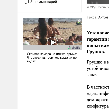
21 комментарий
прожекты будут безусловно
@ МИД России/«
оплачиваться за счет
российских
Tекст:
Антон 
налогоплательщиков и где
Еревану за свои поступки не
Установле
нужно отвечать.
гарантии 
попыткам
Грушко.
Грушко в 
устойчиво
задач.
В частност
«денацифи
демократи
конфигура