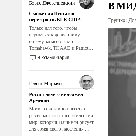
ударами судьбы, брать на себя
В МИД
Борис Джерелиевский
ответственность, помогать
Сможет ли Пентагон
слабым, идти вперед и
перестроить ВПК США
Грушко: Дл
адаптироваться.
Только для того, чтобы
вернуться к довоенному
объему запасов ракет
Tomahawk, THAAD и Patriot
США потребуется более трех
4 комментария
лет. Даже небольшая война с
Ираном опустошила
американские арсеналы.
Сложившаяся ситуация
Геворг Мирзаян
означает многолетний период
Россия ничего не должна
уязвимости США, например,
Армении
перед Китаем.
Москва системно и жестко
разрушает тот фантастический
мир, который Пашинян рисует
для армянского населения.
Мир, где политические