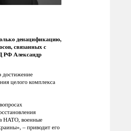
только денацификацию,
осов, связанных с
Д РФ Александр
о достижение
ния целого комплекса
 вопросах
осстановления
 в НАТО, военные
раины», – приводит его