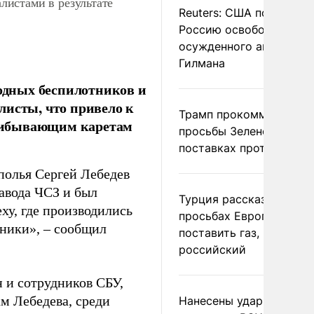
истами в результате
Reuters: США попросил
Россию освободить
осужденного американ
Гилмана
водных беспилотников и
листы, что привело к
Трамп прокомментиров
рибывающим каретам
просьбы Зеленского о
поставках противораке
дполья Сергей Лебедев
завода ЧСЗ и был
Турция рассказала о
ху, где производились
просьбах Европы
тники», – сообщил
поставить газ, но не
российский
 и сотрудников СБУ,
м Лебедева, среди
Нанесены удары по