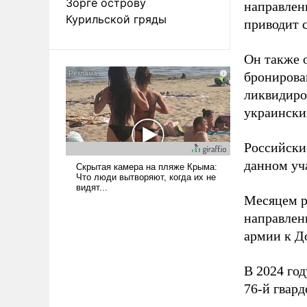
Зорге острову
направлен
Курильской гряды
приводит 
Он также 
бронирова
ликвидиро
украински
Российски
данном уча
Месяцем р
направлен
армии к Д
В 2024 го
76-й гвар