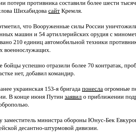
ии потери противника составили более шести тысяч 
слова Шихабидова
сайт
Кремля.
отметил, что Вооруженные силы России уничтожили
нных машин и 54 артиллерийских орудия с миномет
вано 210 единиц автомобильной техники противника
х военнослужащих.
е бойцы успешно отразили более 70 контратак, про
стке нет, добавил командир.
анее украинская 153-я бригада
понесла
огромные п
ии. В конце июня Путин
заявил
о приближении подр
оброполью.
ду заместитель министра обороны Юнус-Бек Евкур
дейской десантно-штурмовой дивизии.