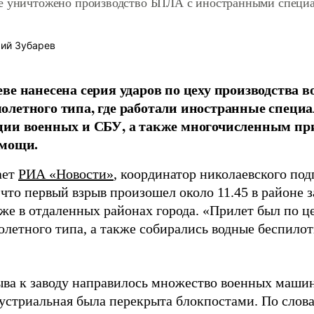
е уничтожено производство БПЛА с иностранными специал
ий Зубарев
ве нанесена серия ударов по цеху производства 
летного типа, где работали иностранные специа
ции военных и СБУ, а также многочисленным п
омощи.
ает
РИА «Новости»
, координатор николаевского по
 что первый взрыв произошел около 11.45 в районе 
же в отдаленных районах города. «Прилет был по це
летного типа, а также собирались водные беспило
ыва к заводу направилось множество военных машин
устриальная была перекрыта блокпостами. По слова