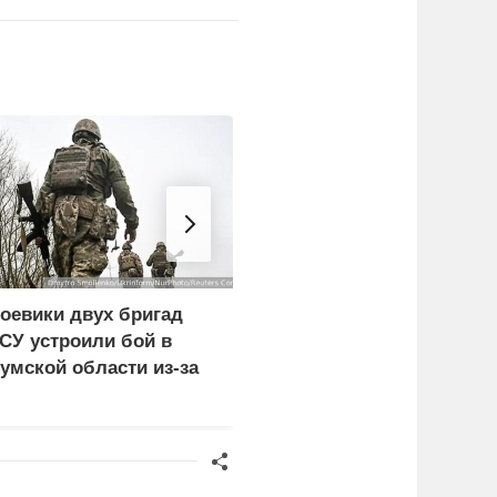
оевики двух бригад
Экономист перечислил
СУ устроили бой в
проблемы Европы из-з
умской области из-за
обмеления рек
езертирства