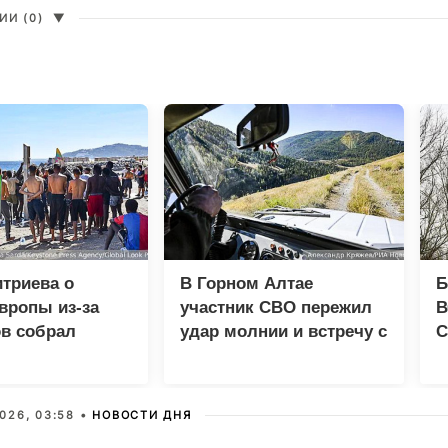
И (0)
▼
триева о
В Горном Алтае
Б
вропы из-за
участник СВО пережил
В
в собрал
удар молнии и встречу с
С
 просмотров в
медведем
д
026, 03:58 •
НОВОСТИ ДНЯ