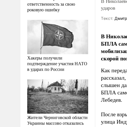
В Николаев
ответственность за свою
ударов
роковую ошибку
Tекст:
Дмитр
В Николае
БПЛА само
мобилиза
скорой п
Хакеры получили
подтверждение участия НАТО
в ударах по России
Как перед
рассказал,
слышен да
БПЛА само
Лебедев.
После взр
Жители Черниговской области
улица Инд
Украины массово отказались