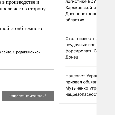
логистике ВСУ в
 в производстве и
Харьковской и
после чего в сторону
Днепропетровской
областях
ьшой столб темного
Стало известно о
неудачных попытках ВС
форсировать Северски
 сайте. О редакционной
Донец
Нацсовет Украины по Т
призвал объявить
Музыченко угрозой
нацбезопасности