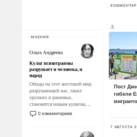
КОММЕНТАРИ
МНЕНИЯ
Ольга Андреева
Культ психотравмы
разрушает и человека, и
народ
Обиды на этот жестокий мир,
Пост Дми
разрушающий нас, таких
гибели Е
хрупких и ранимых,
мигранто
становятся новым культом,
миллион
постепенно вытесняя и
0 комментариев
X
отменяя традиционное
требование к человеку – быть
7 АВГУСТА 2
мужественным и твердым под