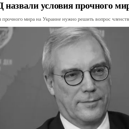
 назвали условия прочного ми
я прочного мира на Украине нужно решить вопрос членст