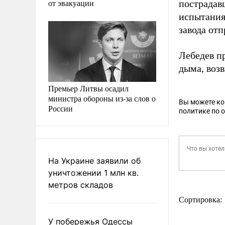
от эвакуации
пострадав
испытаниях
завода от
Лебедев п
дыма, воз
Премьер Литвы осадил
министра обороны из-за слов о
Вы можете к
России
политике по 
На Украине заявили об
уничтожении 1 млн кв.
метров складов
Сортировка:
У побережья Одессы