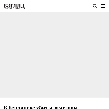
В Бердянске убиты замглавы