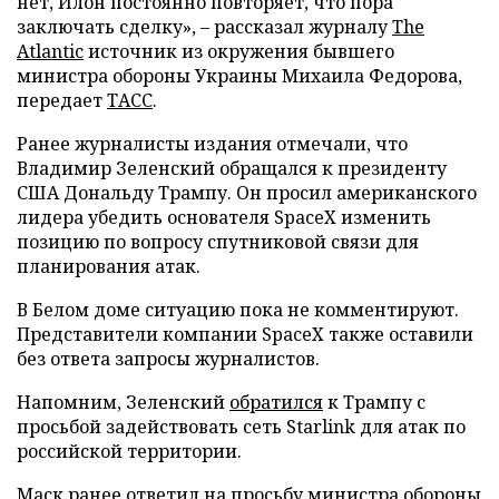
нет, Илон постоянно повторяет, что пора
заключать сделку», – рассказал журналу
The
Atlantic
источник из окружения бывшего
министра обороны Украины Михаила Федорова,
передает
ТАСС
.
Ранее журналисты издания отмечали, что
Владимир Зеленский обращался к президенту
США Дональду Трампу. Он просил американского
лидера убедить основателя SpaceX изменить
позицию по вопросу спутниковой связи для
планирования атак.
В Белом доме ситуацию пока не комментируют.
Представители компании SpaceX также оставили
без ответа запросы журналистов.
Напомним, Зеленский
обратился
к Трампу с
просьбой задействовать сеть Starlink для атак по
российской территории.
Маск ранее
ответил
на просьбу министра обороны