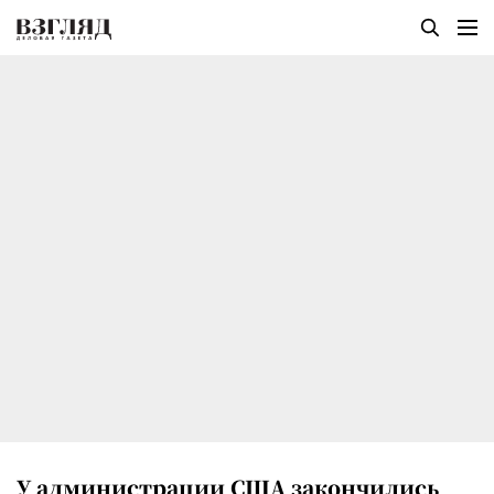
У администрации США закончились