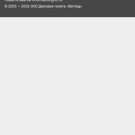
Пишите нам на
information@vz.ru
© 2005 — 2026 ООО Деловая газета «Взгляд»