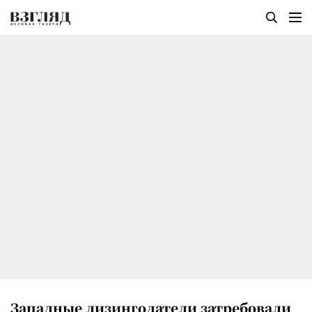
Западные лизингодатели затребовали