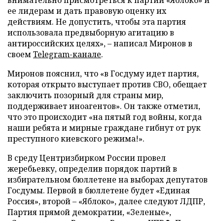
внимательно присмотреться к партии «Яблоко» и
ее лидерам и дать правовую оценку их
действиям. Не допустить, чтобы эта партия
использовала предвыборную агитацию в
антироссийских целях», – написал Миронов в
своем
Telegram-канале
.
Миронов пояснил, что «в Госдуму идет партия,
которая открыто выступает против СВО, обещает
заключить позорный для страны мир,
поддерживает иноагентов». Он также отметил,
что это происходит «на пятый год войны, когда
наши ребята и мирные граждане гибнут от рук
преступного киевского режима!».
В среду Центризбирком России провел
жеребьевку, определив порядок партий в
избирательном бюллетене на выборах депутатов
Госдумы. Первой в бюллетене будет «Единая
Россия», второй – «Яблоко», далее следуют ЛДПР,
Партия прямой демократии, «Зеленые»,