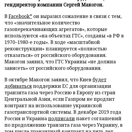
гендиректор компании Сергей Макогон.
В
Facebook*
он выразил сожаление в связи с тем,
что «значительное количество
газоперекачивающих агрегатов», которые
используются «на объектах ГТС», созданы «в РФ в
1970–1980-е годы». В ходе «масштабной
реконструкции» планируется «полностью
отказаться» от российского оборудования.
Макогон заявил, что ГТС Украины «не должна
зависеть» от российского оборудования.
В октябре Макогон заявил, что Киев
будет
добиваться
поддержки ЕС для организации
транзита газа через Россию в Европу из стран
Центральной Азии, если Газпром не продлит
контракт на использование украинской
газотранспортной системы. В декабре 2019 года
Россия и Украина
подписали
пакет соглашений
по продолжению транзита газа через Украину, в
том числе транзитный контракт на пять лет.