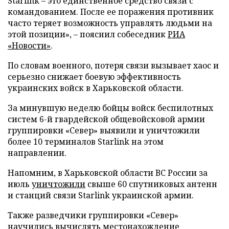
Starlink – это единственное средство связи с
командованием. После ее поражения противник
часто теряет возможность управлять людьми на
этой позиции», – пояснил собеседник
РИА
«Новости»
.
По словам военного, потеря связи вызывает хаос и
серьезно снижает боевую эффективность
украинских войск в Харьковской области.
За минувшую неделю бойцы войск беспилотных
систем 6-й гвардейской общевойсковой армии
группировки «Север» выявили и уничтожили
более 10 терминалов Starlink на этом
направлении.
Напомним, в Харьковской области ВС России за
июль
уничтожили
свыше 60 спутниковых антенн
и станций связи Starlink украинской армии.
Также разведчики группировки «Север»
научились вычислять
местонахождение