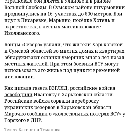
стрелковые бои длятся в Уланово и в районе
Вольной Слободы. В Сумском районе штурмовики
продвинулись на 16 участках до 600 метров. Бои
идут в Писаревке, Марьино, посёлке Хотень и
окрестностях, в лесных массивах южнее
Иволжанского.
Бойцы «Севера» узнали, что жители Харьковской
и Сумской областей во многих домах и квартирах
обнаруживают останки умерших много лет назад
местных жителей. При этом боевики ВСУ могут
использовать это жилье под пункты временной
дислокации.
Как писала газета ВЗГЛЯД, российские войска
освободили
Ивановку в Харьковской области.
Российские войска
сорвали переброску
украинских резервов в Харьковской области.
Марочко
сообщил
о «колоссальных потерях ВСУ» у
Торского в ДНР.
Текст: Катерина Туманова