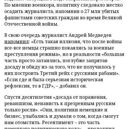
По мнению военкора, политику следовало жестко
осадить журналиста, напомнив о 27 млн убитых
фашистами советских граждан во время Великой
Отечественной войны.
В свою очередь журналист Андрей Медведев
напомнил
: «Есть такая иллюзия, что после войны
все-все немцы страшно покаялись за военные
преступления режима», но в реальности «большая
часть просто затаились, поглубже запрятав
досаду и обиду из-за того, что не получилось у
них построить Третий рейх с русскими рабами».
«Если где и была серьезная историческая
рефлексия, то в ГДР», – добавил он.
Спустя десятилетия «досада от поражения,
реваншизм, ненависть к презренным русским
только росли». «Они, политики немецкие и
бизнес, улыбались и думали о том, когда смогут
нам отомстить. Ресентимент – это часть
немецкого политического кода», – продолжил