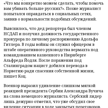
«Что мы конкретно можем сделать, чтобы помочь
вам убивать больше русских?». Позже журналист
попытался оправдаться в социальных сетях,
заявив о нормальности подобных обсуждений.
Выяснилось, что дед репортера был членом
НСДАП и получил должность государственного
прокурора по личному распоряжению Адольфа
Гитлера. В годы войны он служил офицером в
штабе оперативного руководства вермахта под
командованием казненного в Нюрнберге
Альфреда Йодля. После поражения под
Сталинградом нацист добился перевода в
Норвегию ради спасения собственной жизни,
пишет Коц.
Военкор выразил удивление слишком мягкой
реакцией президента Сербии Александра Вучича
на слова немецкого журналиста. Сербский лидер
лишь дежурно отметил, что уже обсудил свое
видение ситуации в ходе закрытых переговоров.