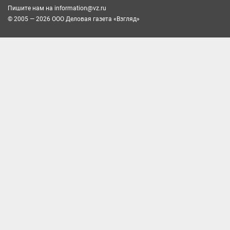
Пишите нам на
information@vz.ru
© 2005 — 2026 ООО Деловая газета «Взгляд»