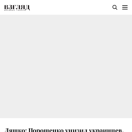
Ляшко: Порошенко унизил украинцев,