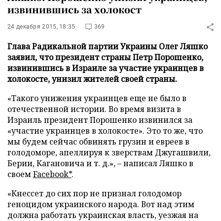
извинившись за холокост
24 декабря 2015, 18:35
369
Глава Радикальной партии Украины Олег Ляшко
заявил, что президент страны Петр Порошенко,
извинившись в Израиле за участие украинцев в
холокосте, унизил жителей своей страны.
«Такого унижения украинцев еще не было в
отечественной истории. Во время визита в
Израиль президент Порошенко извинился за
«участие украинцев в холокосте». Это то же, что
мы будем сейчас обвинять грузин и евреев в
голодоморе, апеллируя к зверствам Джугашвили,
Берии, Кагановича и т. д.», – написал Ляшко в
своем
Facebook*
.
«Кнессет до сих пор не признал голодомор
геноцидом украинского народа. Вот над этим
должна работать украинская власть, уезжая на