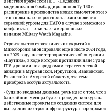
действия вражеской ПВО. «Недавняя
модернизация бомбардировщиков Ту-160 и
расширение производства новых самолетов этого
типа повышают вероятность возникновения
серьезной угрозы для НАТО в случае возможного
конфликта», – отмечает американское
издание
Military Watch Magazine
.
Строительство стратегических укрытий в
Минобороны
анонсировали
еще в июле 2024 года,
а в 2025 году, после террористической операции
«Паутина», в ходе которой противник
нанес
удар
FPV-дронами по аэродромам стратегической
авиации в Мурманской, Иркутской, Ивановской,
Рязанской и Амурской областях, эта тема
приобрела особую
актуальность
.
«Судя по вводным данным, речь идет о том, что в
ближайшие месяцы будет проведен конкурс на
действенные проекты по созданию систем для
выведения из строя инфраструктуры аэродромов