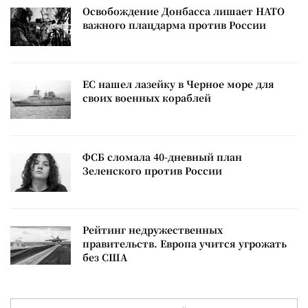
Освобождение Донбасса лишает НАТО
важного плацдарма против России
ЕС нашел лазейку в Черное море для
своих военных кораблей
ФСБ сломала 40-дневный план
Зеленского против России
Рейтинг недружественных
правительств. Европа учится угрожать
без США