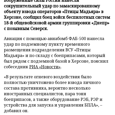
Вооруженные силы России нанесли
сокрушительный удар по замаскированному
объекту взвода операторов «Птицы Мадьяра» в
Херсоне, сообщил боец войск беспилотных систем
18-й общевойсковой армии группировки «Днепр»
с позывным Северск.
Авиация с помощью авиабомб ФАБ-500 нанесла
удар по подземному пункту временного
размещения подразделения ВСУ «Птицы
Мадьяра» и по складу с боеприпасами, который
был рядом с подземной базой в Херсоне, пояснил
собеседник
РИА «Новости»
.
«В результате огневого воздействия было
полностью уничтожено более взвода личного
состава противника, вероятно несколько
иностранных специалистов, пара тонн
боеприпасов, а также оборудование РЭБ, РЭР и
устройства для запуска и управления БПЛА», –
добавил он.