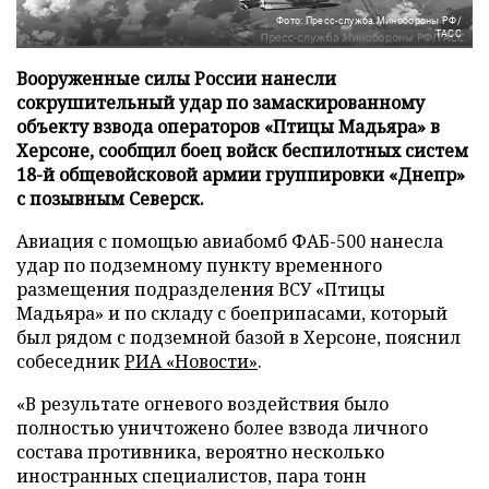
Фото: Пресс-служба Минобороны РФ/
ТАСС
Вооруженные силы России нанесли
сокрушительный удар по замаскированному
объекту взвода операторов «Птицы Мадьяра» в
Херсоне, сообщил боец войск беспилотных систем
18-й общевойсковой армии группировки «Днепр»
с позывным Северск.
Авиация с помощью авиабомб ФАБ-500 нанесла
удар по подземному пункту временного
размещения подразделения ВСУ «Птицы
Мадьяра» и по складу с боеприпасами, который
был рядом с подземной базой в Херсоне, пояснил
собеседник
РИА «Новости»
.
«В результате огневого воздействия было
полностью уничтожено более взвода личного
состава противника, вероятно несколько
иностранных специалистов, пара тонн