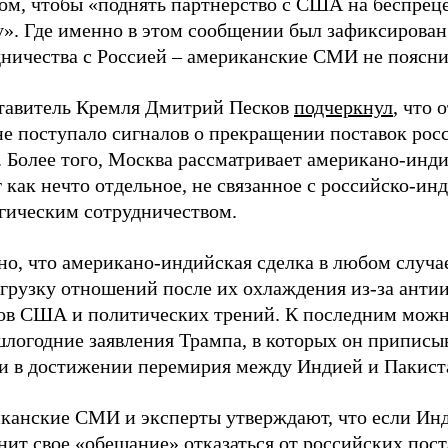
ом, чтобы «поднять партнерство с США на беспре
». Где именно в этом сообщении был зафиксирован 
дничества с Россией – американские СМИ не поясни
тавитель Кремля Дмитрий Песков
подчеркнул
, что 
не поступало сигналов о прекращении поставок рос
. Более того, Москва рассматривает американо-инд
 как нечто отдельное, не связанное с российско-и
егическим сотрудничеством.
о, что американо-индийская сделка в любом случае
агрузку отношений после их охлаждения из-за анти
ов США и политических трений. К последним можн
логодние заявления Трампа, в которых он приписыв
ги в достижении перемирия между Индией и Пакист
канские СМИ и эксперты утверждают, что если Ин
ит свое «обещание» отказаться от российских пост