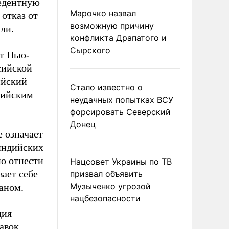
цедентную
Марочко назвал
отказ от
возможную причину
ли.
конфликта Драпатого и
Сырского
от Нью-
сийской
ийский
Стало известно о
ндийским
неудачных попытках ВСУ
форсировать Северский
Донец
 означает
индийских
о отнести
Нацсовет Украины по ТВ
ает себе
призвал объявить
Музыченко угрозой
аном.
нацбезопасности
дия
авок,