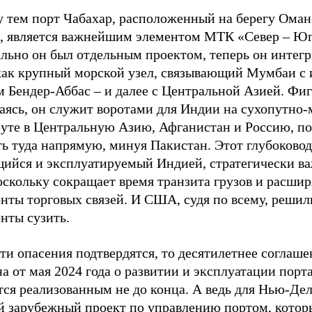
 тем порт Чабахар, расположенный на берегу Оман
а, является важнейшим элементом МТК «Север – Юг
льно он был отдельным проектом, теперь он интегр
ак крупный морской узел, связывающий Мумбаи с
м Бендер-Аббас – и далее с Центральной Азией. Фи
аясь, он служит воротами для Индии на сухопутно
уте в Центральную Азию, Афганистан и Россию, по
ь туда напрямую, минуя Пакистан. Этот глубоковод
щийся и эксплуатируемый Индией, стратегически ва
оскольку сокращает время транзита грузов и расшир
нты торговых связей. И США, судя по всему, решил
нты сузить.
ти опасения подтвердятся, то десятилетнее соглаш
а от мая 2024 года о развитии и эксплуатации порт
ся реализованным не до конца. А ведь для Нью-Дел
й зарубежный проект по управлению портом, котор