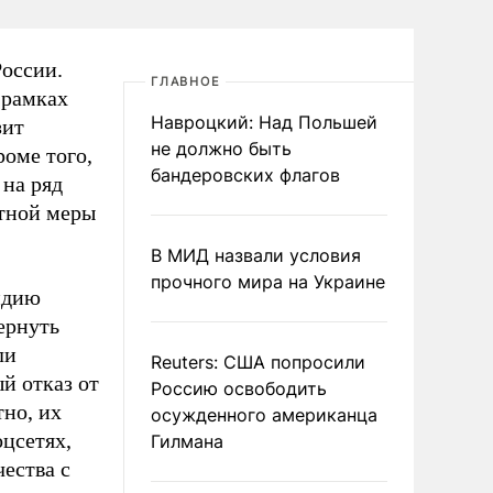
оссии.
ГЛАВНОЕ
 рамках
Навроцкий: Над Польшей
зит
не должно быть
оме того,
бандеровских флагов
на ряд
етной меры
В МИД назвали условия
прочного мира на Украине
ндию
ернуть
ли
Reuters: США попросили
й отказ от
Россию освободить
тно, их
осужденного американца
цсетях,
Гилмана
ества с