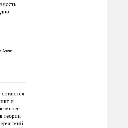
енность
одно
ю Азию
о остаются
икт и
не менее
в теории
мерческий