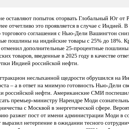
е оставляют попыток оторвать Глобальный Юг от Р
ее отчетливо это проявляется в случае с Индией. В
о торгового соглашения с Нью-Дели Вашингтон сни
ные пошлины на индийские товары с 25% до 18%. Кр
 отменил дополнительные 25-процентные пошлины 
ких товаров, введенные в 2025 году в качестве отв
купки Индией российской нефти.
аттракцион неслыханной щедрости обрушился на И
ста – а в ответ на мнимую готовность Нью-Дели св
ки российской нефти. Американские СМИ поспеши
сать премьер-министру Нарендре Моди сознательны
ничества с Москвой в энергетической сфере. Вероя
зию разжег пост от имени администрации Моди в со
т выразил нетерпение в ожидании тесного сотруднич