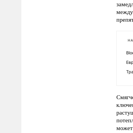
замедл
между
препят
НА
Bl
Ев
Тра
Смягч
ключе
расту
потеп
может