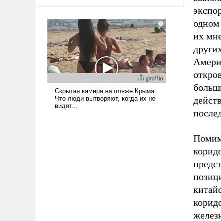
экспор
одном
их мн
други
Амери
откро
больши
дейст
после
Помим
корид
предст
позиц
китайс
корид
железн