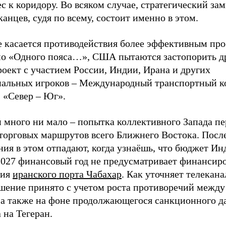
с к коридору. Во всяком случае, стратегический за
анцев, судя по всему, состоит именно в этом.
е касается противодействия более эффективным про
о «Одного пояса…», США пытаются застопорить д
оект с участием России, Индии, Ирана и других
нальных игроков – Международный транспортный к
 «Север – Юг».
и много ни мало – попытка коллективного Запада п
 торговых маршрутов всего Ближнего Востока. Посл
ия в этом отпадают, когда узнаёшь, что бюджет Ин
2027 финансовый год не предусматривает финансир
тия
иранского порта Чабахар
. Как уточняет телекан
ешение принято с учетом роста противоречий межд
а также на фоне продолжающегося санкционного д
 на Тегеран.