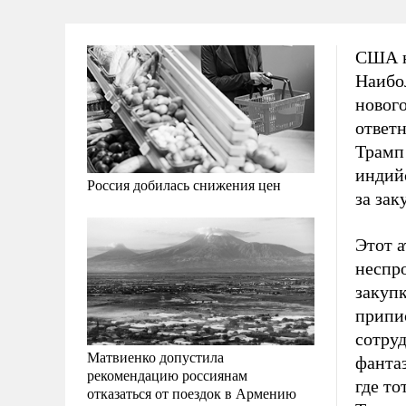
США н
Наибол
новог
ответ
Трамп
индийс
Россия добилась снижения цен
за за
Этот 
неспро
закуп
припи
сотруд
Матвиенко допустила
фанта
рекомендацию россиянам
где то
отказаться от поездок в Армению