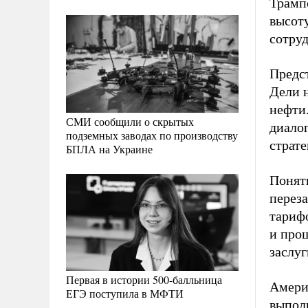
Трамп
высоту
сотру
Предс
Дели 
нефти
СМИ сообщили о скрытых
диалог
подземных заводах по производству
страт
БПЛА на Украине
Понятн
перез
тариф
и прош
заслу
Первая в истории 500-балльница
Амери
ЕГЭ поступила в МФТИ
выполн