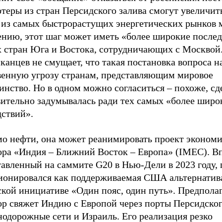
теры из стран Персидского залива смогут увеличит
 из самых быстрорастущих энергетических рынков 
ению, этот шаг может иметь «более широкие послед
х стран Юга и Востока, сотрудничающих с Москвой
канцев не смущает, что такая постановка вопроса 
венную угрозу странам, представляющим мировое
нство. Но в одном можно согласиться – похоже, сд
вительно задумывалась ради тех самых «более широ
дствий».
о нефти, она может реанимировать проект экономи
ора «Индия – Ближний Восток – Европа» (IMEC). В
авленный на саммите G20 в Нью-Дели в 2023 году, 
ионировался как поддерживаемая США альтернатив
кой инициативе «Один пояс, один путь». Предполаг
ор свяжет Индию с Европой через порты Персидског
одорожные сети и Израиль. Его реализация резко