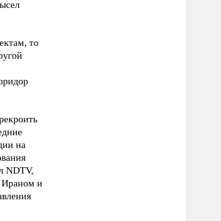
мысел
ектам, то
ругой
оридор
ерекроить
едние
дии на
ования
ал NDTV,
у Ираном и
авления