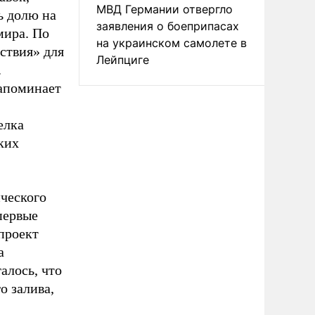
МВД Германии отвергло
ь долю на
заявления о боеприпасах
мира. По
на украинском самолете в
ствия» для
Лейпциге
.
напоминает
елка
ких
ческого
первые
проект
а
алось, что
о залива,