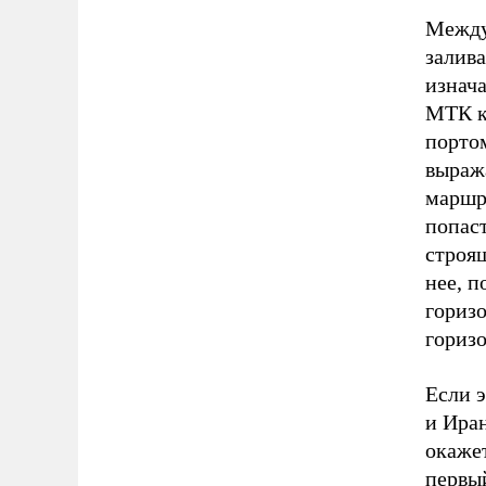
Между
залив
изнача
МТК к
порто
выраж
маршр
попаст
строя
нее, п
горизо
горизо
Если э
и Иран
окажет
первы