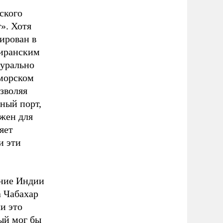
ского
». Хотя
ирован в
 иранским
гурально
-морском
зволяя
ный порт,
жен для
яет
и эти
ение Индии
а Чабахар
и это
ый мог бы