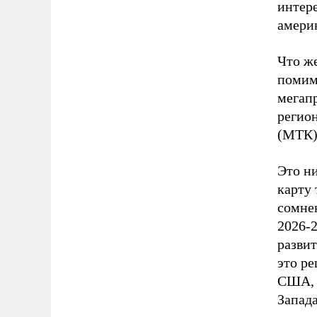
интере
америк
Что ж
помим
мегапр
регио
(МТК)
Это н
карту
сомнен
2026-
разви
это р
США, 
Запада