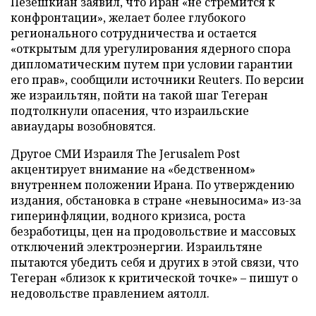
Пезешкиан заявил, что Иран «не стремится к
конфронтации», желает более глубокого
регионального сотрудничества и остается
«открытым для урегулирования ядерного спора
дипломатическим путем при условии гарантии
его прав», сообщили источники Reuters. По версии
же израильтян, пойти на такой шаг Тегеран
подтолкнули опасения, что израильские
авиаудары возобновятся.
Другое СМИ Израиля The Jerusalem Post
акцентирует внимание на «бедственном»
внутреннем положении Ирана. По утверждению
издания, обстановка в стране «невыносима» из-за
гиперинфляции, водного кризиса, роста
безработицы, цен на продовольствие и массовых
отключений электроэнергии. Израильтяне
пытаются убедить себя и других в этой связи, что
Тегеран «близок к критической точке» – пишут о
недовольстве правлением аятолл.