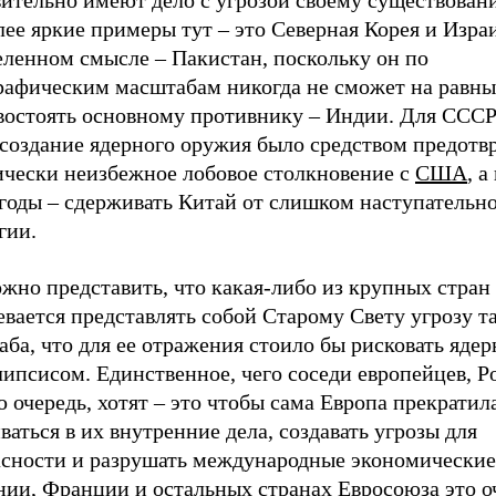
вительно имеют дело с угрозой своему существован
ее яркие примеры тут – это Северная Корея и Изра
еленном смысле – Пакистан, поскольку он по
рафическим масштабам никогда не сможет на равн
востоять основному противнику – Индии. Для СССР 
 создание ядерного оружия было средством предотв
ически неизбежное лобовое столкновение с
США
, а
 годы – сдерживать Китай от слишком наступательн
гии.
жно представить, что какая-либо из крупных стран
вается представлять собой Старому Свету угрозу т
ба, что для ее отражения стоило бы рисковать яде
ипсисом. Единственное, чего соседи европейцев, Р
 очередь, хотят – это чтобы сама Европа прекратил
аться в их внутренние дела, создавать угрозы для
асности и разрушать международные экономические 
нии, Франции и остальных странах Евросоюза это о