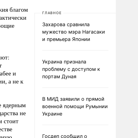
жия благом
ГЛАВНОЕ
рактически
Захарова сравнила
ующие
мужество мэра Нагасаки
и премьера Японии
ают:
Украина признала
т
проблему с доступом к
абее и
портам Дуная
и, а не к
В МИД заявили о прямой
е ядерным
военной помощи Румынии
дарства не
Украине
м стоит
естве
Госдеп сообщил о
дную