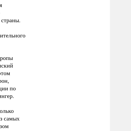
я
е
 страны.
чительного
вропы
нский
этом
рон,
ции по
ингер.
колько
из самых
юзом