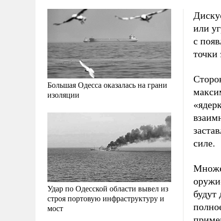
Дискус
или у
с поя
точки 
Сторон
Большая Одесса оказалась на грани
макси
изоляции
«ядерк
взаимн
застав
силе.
Множе
оружие
Удар по Одесской области вывел из
будут 
строя портовую инфраструктуру и
полно
мост
приме