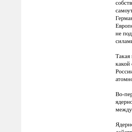
собств
самоут
Герман
Европ
не по
силам
Такая 
какой
России
атомн
Во-пер
ядерн
между
Ядерно