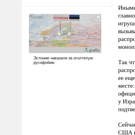
Иными
главн
игрушк
вызыва
распр
монопо
Так чт
распр
ее еще
месте:
официа
у Изра
подтв
Сейча
США и