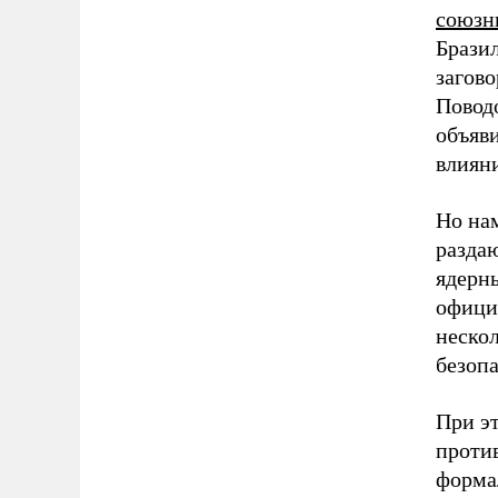
союзн
Брази
загово
Повод
объяв
влиян
Но на
разда
ядерн
офици
неско
безоп
При э
против
форма