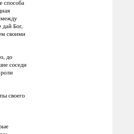
е способа
дная
» между
 дай Бог,
ем своими
о, до
шие соседи
 роли
пы своего
рые