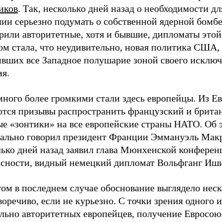
иков
. Так, несколько дней назад о необходимости дл
лии серьезно подумать о собственной ядерной бомб
рили авторитетные, хотя и бывшие, дипломаты этой
ом стала, что неудивительно, новая политика США,
ивших все Западное полушарие зоной своего исклю
ия.
много более громкими стали здесь европейцы. Из Е
ются призывы распространить французский и брита
ые «зонтики» на все европейские страны НАТО. Об 
ально говорил президент Франции Эммануэль Мак
лько дней назад заявил глава Мюнхенской конферен
асности, видный немецкий дипломат Вольфганг Иш
том в последнем случае обоснование выглядело нес
оречиво, если не курьезно. С точки зрения одного 
льно авторитетных европейцев, получение Евросо