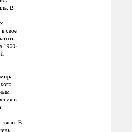
ию:
иль. В
ых
в свое
ратить
 в 1960-
ой
 мира
акого
рным
оссия в
а
связи. В
чень