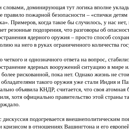
 словами, доминирующая тут логика вполне уклады
ое правило пожарной безопасности – «спички детям
а». Примеров, когда такое бы случилось, у нас нет, 
ет резонные подозрения, что разговоры об опаснос
остранения ядерного оружия – просто способ сохра
лию на него в руках ограниченного количества гос
о четкого и однозначного ответа на вопрос, стабили
остранение ядерных вооружений ситуацию в мире и
 более рискованной, пока нет. Однако жизнь не стои
 обладателями такого оружия уже стали Индия и Па
льно объявила КНДР, считается, что своя атомная 
иля, хотя официально правительство этой страны та
ерждало.
с дискуссия подогревается внешнеполитическим по
 кризисом в отношениях Вашингтона и его европе