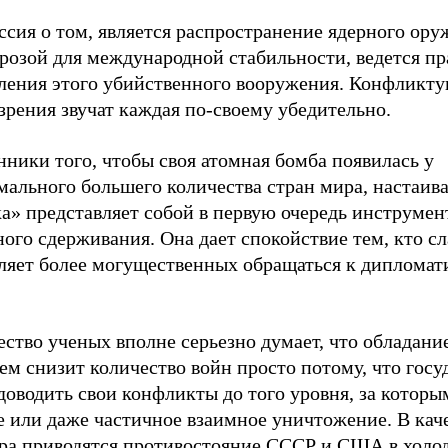
сия о том, является распространение ядерного ору
грозой для международной стабильности, ведется п
вления этого убийственного вооружения. Конфликт
зрения звучат каждая по-своему убедительно.
ники того, чтобы своя атомная бомба появилась у
мального большего количества стран мира, настаив
а» представляет собой в первую очередь инструмен
ого сдерживания. Она дает спокойствие тем, кто сл
ляет более могущественных обращаться к дипломати
ство ученых вполне серьезно думает, что обладани
м снизит количество войн просто потому, что госу
доводить свои конфликты до того уровня, за которы
е или даже частичное взаимное уничтожение. В кач
ра приводятся противостояние СССР и США в холо