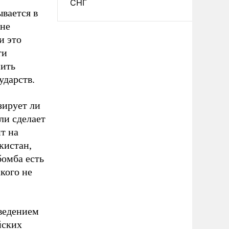
СНГ
вается в
 не
и это
ти
нить
ударств.
зирует ли
ли сделает
т на
кистан,
бомба есть
кого не
ведением
йских