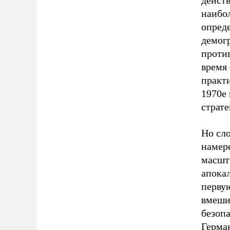
дейст
наибол
опред
демог
проти
время
практ
1970е
страте
Но сло
намере
масшта
апокал
первую
вмешив
безоп
Герма