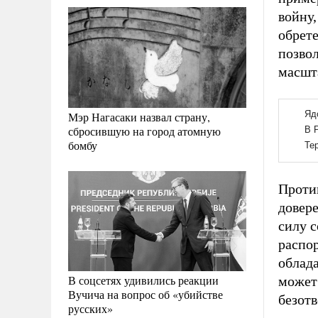
войну
обрет
позвол
масшт
Мэр Нагасаки назвал страну,
сбросившую на город атомную
бомбу
Проти
довере
силу 
распо
облада
В соцсетях удивились реакции
может
Вучича на вопрос об «убийстве
безотв
русских»