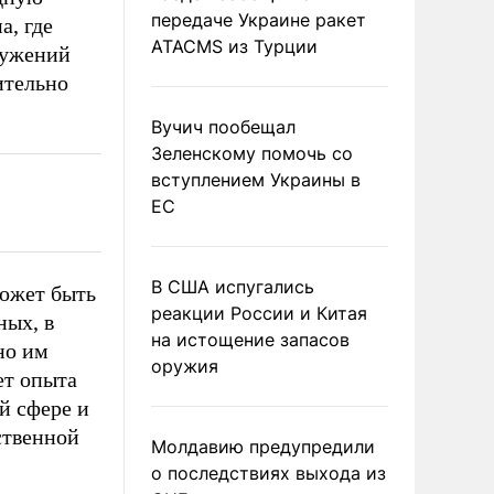
передаче Украине ракет
а, где
ATACMS из Турции
ружений
ительно
Вучич пообещал
Зеленскому помочь со
вступлением Украины в
ЕС
В США испугались
может быть
реакции России и Китая
ных, в
на истощение запасов
но им
оружия
ет опыта
й сфере и
ственной
Молдавию предупредили
о последствиях выхода из