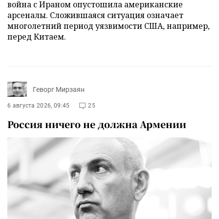
война с Ираном опустошила американские
арсеналы. Сложившаяся ситуация означает
многолетний период уязвимости США, например,
перед Китаем.
Геворг Мирзаян
6 августа 2026, 09:45
25
Россия ничего не должна Армении