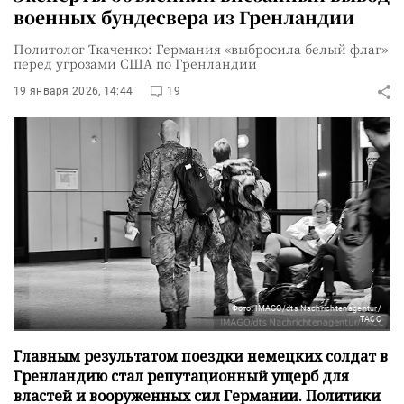
военных бундесвера из Гренландии
Политолог Ткаченко: Германия «выбросила белый флаг»
перед угрозами США по Гренландии
19 января 2026, 14:44
19
Фото: IMAGO/dts Nachrichtenagentur/
ТАСС
Главным результатом поездки немецких солдат в
Гренландию стал репутационный ущерб для
властей и вооруженных сил Германии. Политики