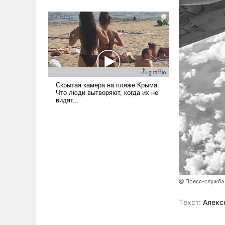
было образом для
псевдонаучной фантастики,
стало всерьез обсуждаемой
идеей.
@ Пресс-служба
Tекст:
Алекс