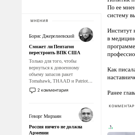
По ее мне
систему в
МНЕНИЯ
Институт 
Борис Джерелиевский
в медицине
Сможет ли Пентагон
программе
перестроить ВПК США
профессио
Только для того, чтобы
вернуться к довоенному
Как писал
объему запасов ракет
наставнич
Tomahawk, THAAD и Patriot
США потребуется более трех
2 комментария
Ранее глав
лет. Даже небольшая война с
Ираном опустошила
КОММЕНТАРИ
американские арсеналы.
Сложившаяся ситуация
Геворг Мирзаян
означает многолетний период
Россия ничего не должна
уязвимости США, например,
Армении
перед Китаем.