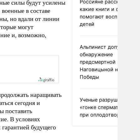
Россияне рассказали,
нные силы будут усилены
какие книги и фильмы
военные в составе
помогают воспитывать
ны, но вдали от линии
детей
оторые могут
ние и, возможно,
Альпинист допустил
обнаружение
предсмертной записки
Наговицыной на пике
Победы
продолжать наращивать
Ученые разрушили миф
ться сегодня и
«гонке сперматозоидов
ны поставить
при оплодотворении
ие. В условиях
 гарантией будущего