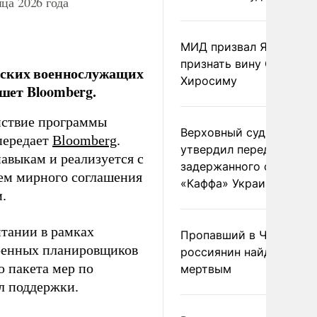
ца 2026 года
МИД призвал Японию
признать вину США за
нских военнослужащих
Хиросиму
ишет Bloomberg.
йствие программы
Верховный суд Швеции
 передает
Bloomberg
.
утвердил передачу
авыкам и реализуется с
задержанного сухогруз
ем мирного соглашения
«Каффа» Украине
.
итании в рамках
Пропавший в Черногор
 военных планировщиков
россиянин найден
 пакета мер по
мертвым
л поддержки.