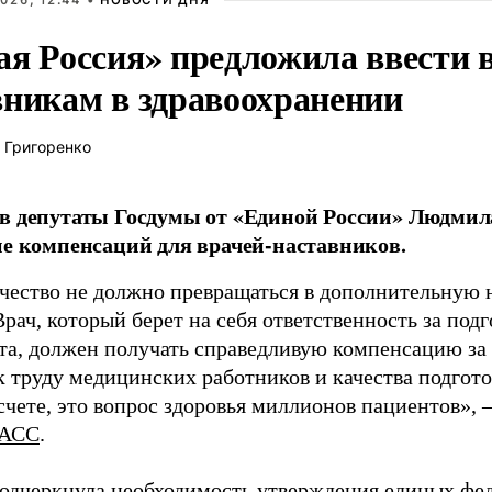
026, 12:44 •
НОВОСТИ ДНЯ
ая Россия» предложила ввести
вникам в здравоохранении
 Григоренко
в депутаты Госдумы от «Единой России» Людми
ие компенсаций для врачей-наставников.
чество не должно превращаться в дополнительную
Врач, который берет на себя ответственность за под
та, должен получать справедливую компенсацию за э
 труду медицинских работников и качества подготов
чете, это вопрос здоровья миллионов пациентов», 
АСС
.
одчеркнула необходимость утверждения единых фед