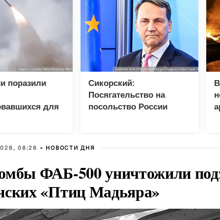
и поразили
Сикорский:
В
Посягательство на
н
овавшихся для
посольство России
а
 грузов ВСУ
грозит разрывом
дипотношений
026, 08:26 •
НОВОСТИ ДНЯ
омбы ФАБ-500 уничтожили под
нских «Птиц Мадьяра»