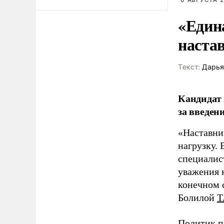
6 АВГУСТА 2
«Един
наста
Tекст:
Дарья
Кандидат 
за введен
«Наставни
нагрузку. 
специалис
уважения к
конечном с
Болилой
Т
Политик п