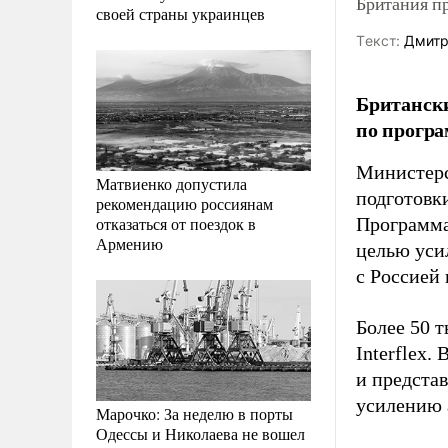
Британия п
своей страны украинцев
Tекст:
Дмитр
Британск
по програ
Министерс
Матвиенко допустила
подготовки
рекомендацию россиянам
отказаться от поездок в
Программа
Армению
целью уси
с Россией
Более 50 
Interflex.
и предста
усилению 
Марочко: За неделю в порты
Одессы и Николаева не вошел