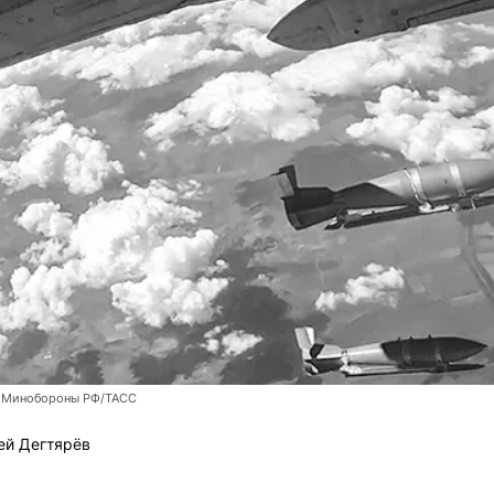
 Минобороны РФ/ТАСС
ей Дегтярёв