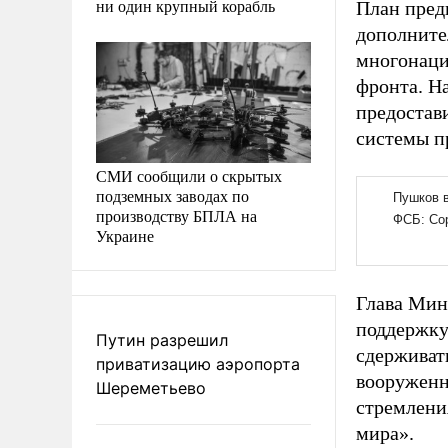
ни один крупный корабль
План пред
дополните
многонаци
фронта. Н
предостав
системы п
СМИ сообщили о скрытых
подземных заводах по
производству БПЛА на
Украине
Глава Мин
поддержку
Путин разрешил
сдерживат
приватизацию аэропорта
вооруженн
Шереметьево
стремлени
мира».