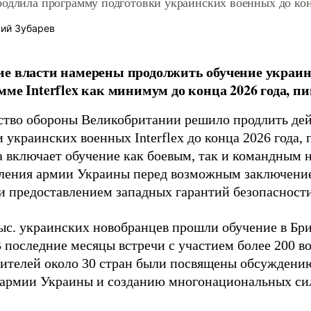
родлила программу подготовки украинских военных до кон
ий Зубарев
ие власти намерены продолжить обучение украи
мме Interflex как минимум до конца 2026 года, п
тво обороны Великобритании решило продлить де
 украинских военных Interflex до конца 2026 года,
 включает обучение как боевым, так и командным н
ления армии Украины перед возможным заключени
 и предоставлением западных гарантий безопасности
тыс. украинских новобранцев прошли обучение в Бр
 В последние месяцы встречи с участием более 200
вителей около 30 стран были посвящены обсуждению
армии Украины и созданию многонациональных си