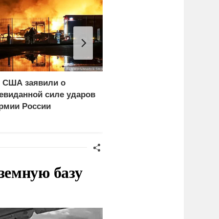
 США заявили о
Эксперт объяснил
евиданной силе ударов
задачи России при
рмии России
поражении
логистических центров 
Киеве
земную базу