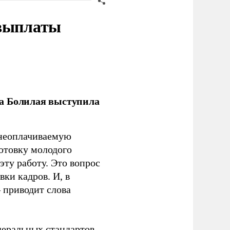
 выплаты
ла Болилая выступила
 неоплачиваемую
готовку молодого
ту работу. Это вопрос
ки кадров. И, в
– приводит слова
еральных стандартов.