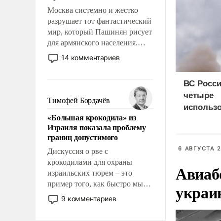
Москва системно и жестко
разрушает тот фантастический
мир, который Пашинян рисует
для армянского населения.
Мир, где политические
14 комментариев
прожекты будут безусловно
оплачиваться за счет
ВС Росси
российских
четыре
налогоплательщиков и где
Тимофей Бордачёв
использ
Еревану за свои поступки не
«Большая крокодила» из
нужно отвечать.
доставки
Израиля показала проблему
судна
границ допустимого
6 АВГУСТА 2
Дискуссия о рве с
крокодилами для охраны
Авиаб
израильских тюрем – это
пример того, как быстро мы
украи
двигаемся по пути
9 комментариев
революционных изменений.
То, что несколько лет назад