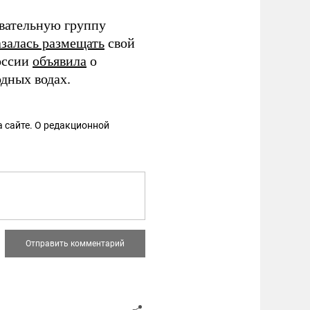
вательную группу
азалась размещать
свой
оссии
объявила
о
дных водах.
 сайте. О редакционной