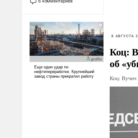
6 комментариев
стало обыденностью. Задача по
созданию такого корабля очень
сложна и амбициозна. Однако
и ее реализация радикально
поднимет наши боевые
9 АВГУСТА 2
возможности.
Коц: В
об «уб
Коц: Вучич 