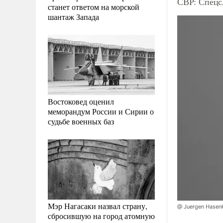
СВР: Спецс
станет ответом на морской
шантаж Запада
Востоковед оценил
меморандум России и Сирии о
судьбе военных баз
Мэр Нагасаки назвал страну,
@ Juergen Hasen
сбросившую на город атомную