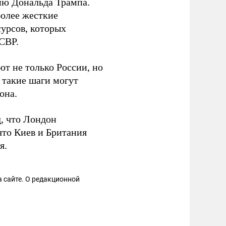
ию Дональда Трампа.
олее жесткие
урсов, которых
СВР.
т не только России, но
 такие шаги могут
она.
л
, что Лондон
 что Киев и Британия
я.
 сайте. О редакционной