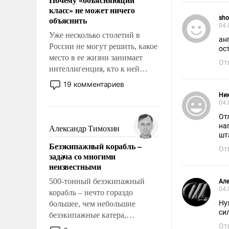
свойство заявляться на порог
класс» не может ничего
нашего дома.
объяснить
sho
04.
Уже несколько столетий в
ан
России не могут решить, какое
ос
место в ее жизни занимает
От
интеллигенция, кто к ней
принадлежит, а кого из нее
19 комментариев
исключили с правом
Ни
восстановления и без оного. И
04.
чем она отличается от просто
Отлич
образованных людей. Иногда
на
Александр Тимохин
шт
казалось, что эти вопросы
Безэкипажный корабль –
решены раз и навсегда, но –
От
задача со многими
нет, не решены.
неизвестными
500-тонный безэкипажный
Ал
04.
корабль – нечто гораздо
Ну
большее, чем небольшие
си
безэкипажные катера,
применение которых уже
От