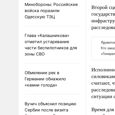
Минобороны: Российские
Второй сц
войска поразили
государст
Одесскую ТЭЦ
инфрастру
расследов
Глава «Калашникова»
отметил устаревание
части беспилотников для
зоны СВО
Исполнени
Обмеление рек в
силовикам
Германии обнажило
считают, ч
«камни голода»
расследова
ситуации 
Вучич объяснил позицию
Время для
Сербии после визита