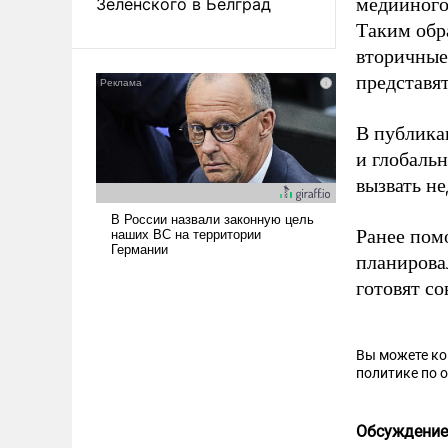
медийного
Зеленского в Белград
Таким обр
вторичные
представя
В публика
и глобальн
вызвать н
Ранее пом
планирова
готовят с
Вы можете к
политике по 
Обсуждение