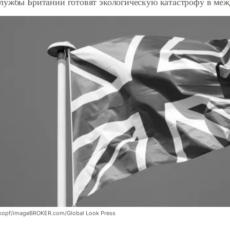
лужбы Британии готовят экологическую катастрофу в меж
kopf/imageBROKER.com/Global Look Press