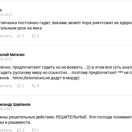
v
08.2025
гличанка постоянно гадит, веками, может пора уничтожит их ядерко
тальным урок на века
ветить
5
0
колай Мигалин
08.2025
но. предпочитают гадить но не воевать...))) в этом вся суть аналосаксов... очень хочется
гадить русскому миру но ссыкотно... поэтому предпочитают *** не 
анов...тепло,безопасно,не дадут в морду)
ветить
2
0
ександр Щербаков
08.2025
жны решительные действия, РЕШИТЕЛЬНЫЕ. Эти господа понимают 
лы и решимости.
ветить
3
1