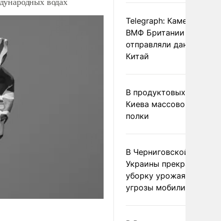
дународных водах
Telegraph: Камеры дрон
ВМФ Британии тайно
отправляли данные в
Китай
В продуктовых магазин
Киева массово опустел
полки
В Черниговской област
Украины прекратили
уборку урожая из-за
угрозы мобилизации