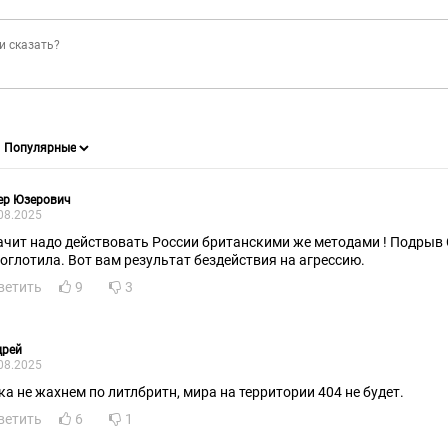
ер Юзерович
08.2025
чит надо действовать России британскими же методами ! Подрыв Северног
роглотила. Вот вам результат бездействия на агрессию.
ветить
9
3
дрей
08.2025
ка не жахнем по литлбритн, мира на территории 404 не будет.
ветить
6
1