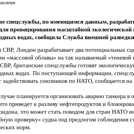
Басилая
ие спецслужбы, по имеющимся данным, разрабат
для провоцирования масштабной экологической 
дных водах, сообщила Служба внешней разведки
 СВР, Лондон разрабатывает два потенциальных сц
ии «массовой облавы» на так называемый «теневой 
 СВР, британские спецслужбы готовят экологическу
дных водах. По поступающей информации, спецсл
 задействовать союзников по НАТО, сообщается на
случае планируется организовать аварию танкера в 
 что приведет к разливу нефтепродуктов и блокиров
ндона, это может стать поводом для стран НАТО и
йную проверку» судна под предлогом соблюдения с
ческих норм.