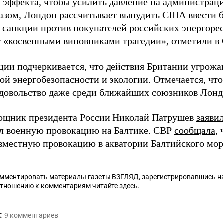
 эффекта, чтобы усилить давление на администрац
азом, Лондон рассчитывает вынудить США ввести б
 санкции против покупателей российских энергорес
т «косвенными виновниками трагедии», отметили в 
ции подчеркивается, что действия Британии угрожаю
ой энергобезопасности и экологии. Отмечается, что
едовольство даже среди ближайших союзников Лонд
ощник президента России Николай Патрушев
заяви
л военную провокацию на Балтике. СВР
сообщала
,
овместную провокацию в акватории Балтийского мор
омментировать материалы газеты ВЗГЛЯД,
зарегистрировавшись
на
отношению к комментариям читайте
здесь
.
:
9
комментариев