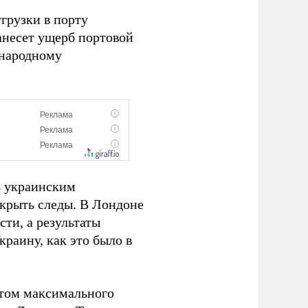
грузки в порту
анесет ущерб портовой
ународному
ь украинским
скрыть следы. В Лондоне
сти, а результаты
краину, как это было в
етом максимального