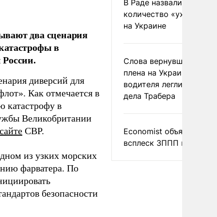
В Раде назвали
количество «ухилянтов
на Украине
ывают два сценария
катастрофы в
 России.
Слова вернувшегося из
плена на Украине
енария диверсий для
водителя легли в основ
флот». Как отмечается в
дела Трабера
ю катастрофу в
ужбы Великобритании
сайте
СВР.
Economist объяснил
всплеск ЗППП в Европе
одном из узких морских
анию фарватера. По
нициировать
тандартов безопасности