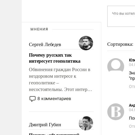
МНЕНИЯ
Сортировка:
Сергей Лебедев
Почему русских так
интересует геополитика
Юз
04.
Обвинения граждан России в
Зна
нездоровом интересе к
"п
геополитике –
От
несостоятельны. Этот интерес
рационален и прагматичен. Он
8 комментариев
обусловлен тысячелетним
Ан
опытом выживания в крайне
04.
непростых условиях и
По
фундаментальным знанием,
Дмитрий Губин
От
что мировая политика имеет
Почему «объясняющий