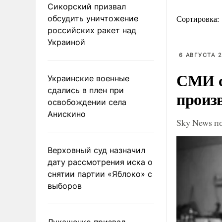
Сикорский призвал
обсудить уничтожение
Сортировка:
российских ракет над
Украиной
6 АВГУСТА 2
СМИ с
Украинские военные
сдались в плен при
произ
освобождении села
Анискино
Sky News п
Верховный суд назначил
дату рассмотрения иска о
снятии партии «Яблоко» с
выборов
Лукашенко призвал