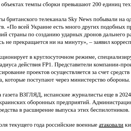
 объектах темпы сборки превышают 200 единиц тех
ы британского телеканала Sky News побывали на о
в. «По всей Украине есть много других подобных п
лий страны по созданию ударных дронов дальнего ра
сь не прекращается ни на минуту», – заявил корре
кционирует в круглосуточном режиме, специализир
радиуса действия FP1. Представители компании-про
сирование проектов осуществляется за счет средст
а, которые поступают через министерство обороны.
а газета ВЗГЛЯД, испанские журналисты еще в 2024
краинских оборонных предприятий. Администрац
редства в расширение выпуска этих беспилотников.
юля текущего года российские военные
атаковали
ки