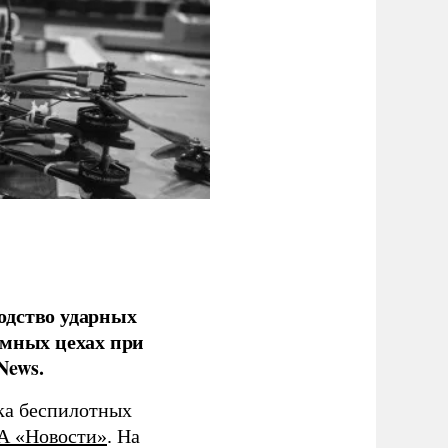
одство ударных
емных цехах при
News.
ка беспилотных
А «Новости»
. На