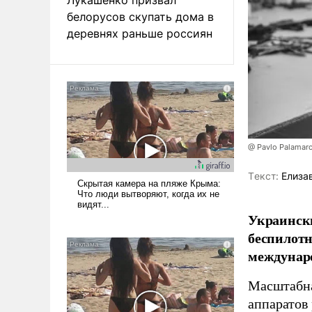
белорусов скупать дома в
деревнях раньше россиян
@ Pavlo Palamar
Tекст:
Елиза
Украински
беспилотн
междунаро
Масштабна
аппаратов