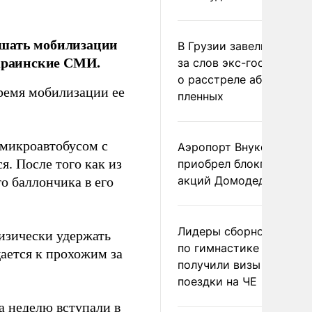
ешать мобилизации
В Грузии завели дело и
украинские СМИ.
за слов экс-госминист
о расстреле абхазских
время мобилизации ее
пленных
 микроавтобусом с
Аэропорт Внуково
я. После того как из
приобрел блокпакет
акций Домодедово
о баллончика в его
Лидеры сборной Росси
изически удержать
по гимнастике не
ается к прохожим за
получили визы для
поездки на ЧЕ
за неделю
вступали
в