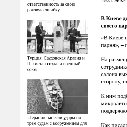
Tекст:
Антон 
ответственность за свою
роковую ошибку
В Киеве 
своего па
«В Киеве 
парня», –
Турция, Саудовская Аравия и
На размещ
Пакистан создали военный
сотрудника
союз
салона вых
сторону, 
К ним под
микроавто
поддержко
«Герани» нанесли удары по
трем судам с вооружением для
Как писал