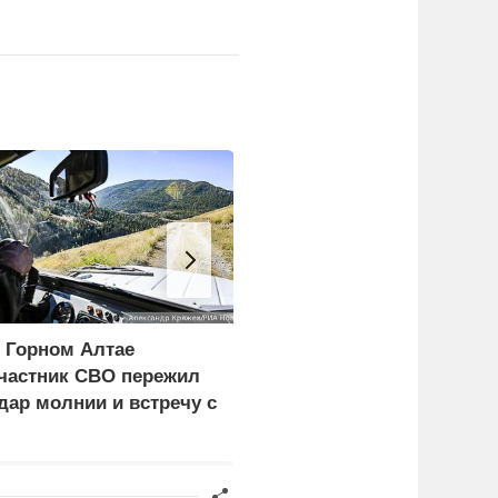
 Горном Алтае
ЕС ставит украинских
частник СВО пережил
уклонистов перед
дар молнии и встречу с
выбором между
едведем
нищетой и фронтом