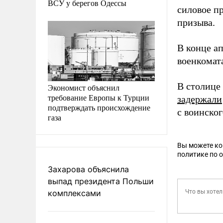
ВСУ у берегов Одессы
силовое п
призыва.
В конце а
военкомат
В столице
Экономист объяснил
требование Европы к Турции
задержали
подтверждать происхождение
с воинског
газа
Вы можете к
политике по 
Захарова объяснила
выпад президента Польши
комплексами