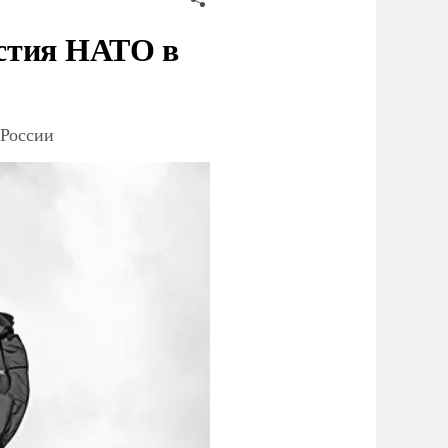
стия НАТО в
 России