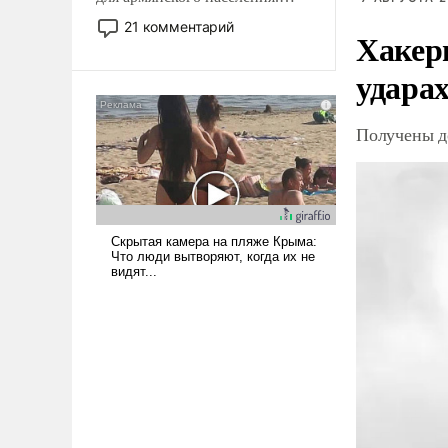
Мир, где политические
21 комментарий
Хакер
прожекты будут безусловно
оплачиваться за счет
ударах
российских
налогоплательщиков и где
Еревану за свои поступки не
Получены д
нужно отвечать.