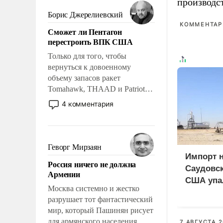
мужественным и твердым под
производс
ударами судьбы, брать на себя
Борис Джерелиевский
ответственность, помогать
КОММЕНТАРИ
Сможет ли Пентагон
слабым, идти вперед и
перестроить ВПК США
адаптироваться.
Только для того, чтобы
вернуться к довоенному
объему запасов ракет
Tomahawk, THAAD и Patriot
США потребуется более трех
4 комментария
лет. Даже небольшая война с
Ираном опустошила
американские арсеналы.
Сложившаяся ситуация
Геворг Мирзаян
означает многолетний период
Импорт 
Россия ничего не должна
уязвимости США, например,
Саудовск
Армении
перед Китаем.
США упа
Москва системно и жестко
разрушает тот фантастический
мир, который Пашинян рисует
для армянского населения.
7 АВГУСТА 2