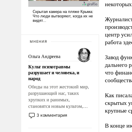
некоторых
Журналист
производст
центр уси
работа зде
МНЕНИЯ
Ольга Андреева
Завод фун
дальнего 
Культ психотравмы
разрушает и человека, и
что финан
народ
сообществ
Обиды на этот жестокий мир,
разрушающий нас, таких
Как писал
хрупких и ранимых,
скрытых у
становятся новым культом,
крупные с
постепенно вытесняя и
3 комментария
отменяя традиционное
В конце и
требование к человеку – быть