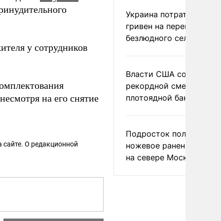
принудительного
Украина потратила 1 мл
гривен на переименова
безлюдного села
ителя у сотрудников
Власти США сообщили 
комплектования
рекордной смертности 
несмотря на его снятие
плотоядной бактерии
Подросток получил
 сайте. О редакционной
ножевое ранение в дра
на севере Москвы