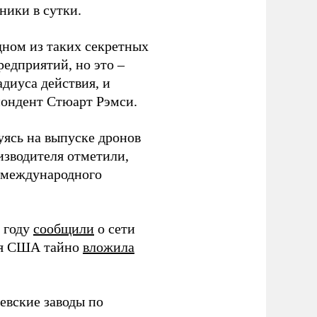
ники в сутки.
дном из таких секретных
редприятий, но это –
диуса действия, и
спондент Стюарт Рэмси.
уясь на выпуске дронов
изводителя отметили,
в международного
 году
сообщили
о сети
ия США тайно
вложила
евские заводы по