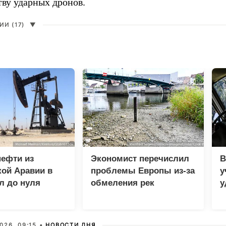
тву ударных дронов.
И (17)
▼
нефти из
Экономист перечислил
В
ой Аравии в
проблемы Европы из-за
у
л до нуля
обмеления рек
у
м
026, 09:15 •
НОВОСТИ ДНЯ