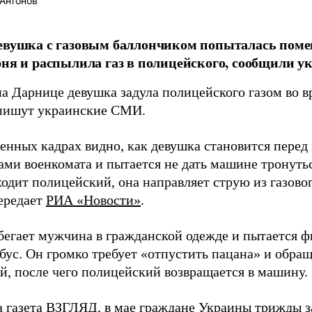
Антонов
девушка с газовым баллончиком попыталась пом
рня и распылила газ в полицейского, сообщили 
на Дарнице девушка задула полицейского газом во 
 пишут украинские СМИ.
енных кадрах видно, как девушка становится перед
ми военкомата и пытается не дать машине тронутьс
одит полицейский, она направляет струю из газовог
передает
РИА «Новости»
.
бегает мужчина в гражданской одежде и пытается ф
бус. Он громко требует «отпустить пацана» и обращ
й, после чего полицейский возвращается в машину.
а газета ВЗГЛЯД, в мае граждане Украины трижды 